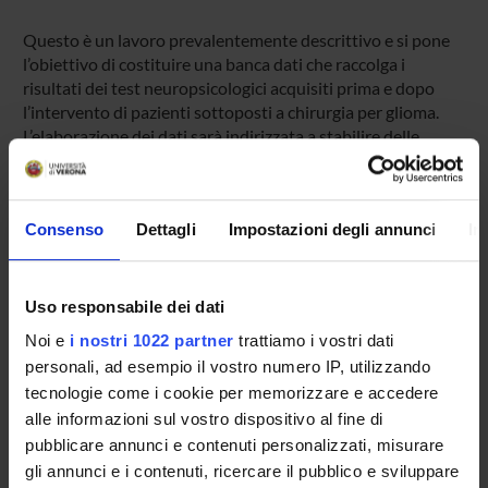
Questo è un lavoro prevalentemente descrittivo e si pone
l’obiettivo di costituire una banca dati che raccolga i
risultati dei test neuropsicologici acquisiti prima e dopo
l’intervento di pazienti sottoposti a chirurgia per glioma.
L’elaborazione dei dati sarà indirizzata a stabilire delle
relazioni tra caratteristiche del tumore, a cominciare dalla
sede, e tipo di alterazioni in prospettiva di poter utilizzare
gli stessi test, riadattati alla situazione, nel mappaggio
Consenso
Dettagli
Impostazioni degli annunci
In
intraoperatorio con paziente sveglio.
PARTECIPANTI AL PROGETTO
Uso responsabile dei dati
Noi e
i nostri 1022 partner
trattiamo i vostri dati
Barbara Santini
personali, ad esempio il vostro numero IP, utilizzando
Andrea Talacchi
tecnologie come i cookie per memorizzare e accedere
alle informazioni sul vostro dispositivo al fine di
pubblicare annunci e contenuti personalizzati, misurare
gli annunci e i contenuti, ricercare il pubblico e sviluppare
SEZIONI