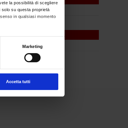
vete la possibilità di scegliere
li solo su questa proprietà
consenso in qualsiasi momento
alche metro,
Marketing
e specifiche (impronte
ezione dettagli
. Puoi
Accetta tutti
l media e per analizzare il
ostri partner che si occupano
azioni che hai fornito loro o