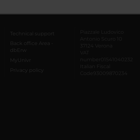
Piazzale Ludovico
Technical support
Antonio Scuro 10
Back office Area -
37124 Verona
dbErw
VAT
number01541040232
MyUnivr
Italian Fiscal
Privacy policy
Code93009870234