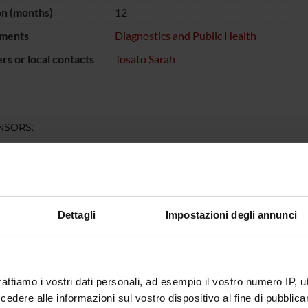
on (months)
12
ments
Diagnostics and Public Health
s or local contacts
Tosato Sarah
NSORS:
Funds:
assigned and managed by the de
Dettagli
Impostazioni degli annunci
ECT PARTICIPANTS
osato
Associate Professor
rattiamo i vostri dati personali, ad esempio il vostro numero IP, 
dere alle informazioni sul vostro dispositivo al fine di pubblica
RCH AREAS INVOLVED IN THE PROJECT