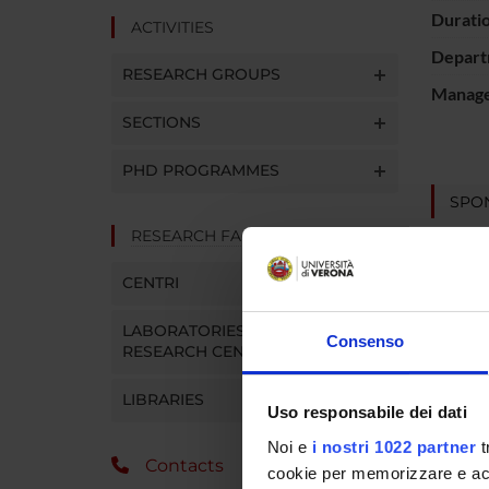
Durati
ACTIVITIES
Depart
RESEARCH GROUPS
Manager
SECTIONS
PHD PROGRAMMES
SPO
RESEARCH FACILITIES
CENTRI
LABORATORIES AND
Consenso
PROJ
RESEARCH CENTRES
Sarah T
LIBRARIES
Uso responsabile dei dati
Noi e
i nostri 1022 partner
t
Contacts
cookie per memorizzare e acce
RESEA