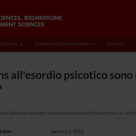
EACHING
COMMUNITY ENGAGEMENT
PEOPLE
gns all'esordio psicotico sono
?
signs all'esordio psicotico sono in grado di predire l'esito clinico a 2 anni?
g date
January 1, 2012