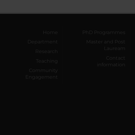
Home
PhD Programmes
Department
Master and Post
Lauream
Research
Contact
Teaching
information
Community
Engagement