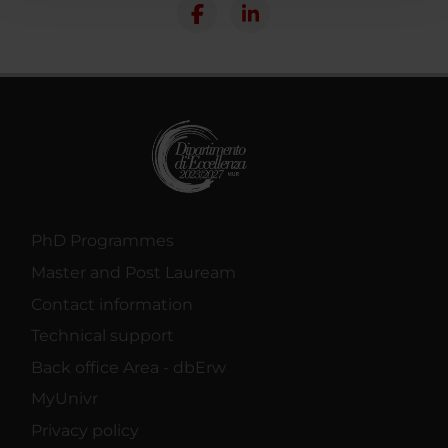
con altre informazioni che hai fornito loro o che hanno
raccolto dal tuo utilizzo dei loro servizi.
PhD Programmes
Master and Post Lauream
Contact information
Technical support
Back office Area - dbErw
MyUnivr
Privacy policy