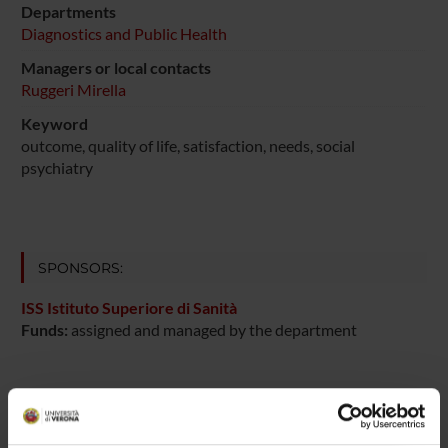
Departments
Diagnostics and Public Health
Managers or local contacts
Ruggeri Mirella
Keyword
outcome, quality of life, satisfaction, needs, social
psychiatry
SPONSORS:
ISS Istituto Superiore di Sanità
Funds:
assigned and managed by the department
PROJECT PARTICIPANTS