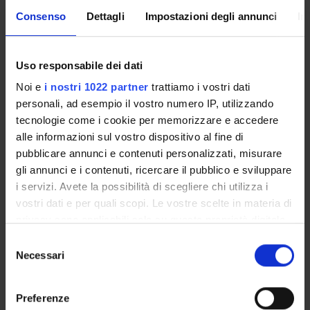
Mirella Ruggeri
Consenso
Dettagli
Impostazioni degli annunci
In
SECTIONS
Uso responsabile dei dati
Section of Psychiatry and Clinical Psychology
Noi e
i nostri 1022 partner
trattiamo i vostri dati
personali, ad esempio il vostro numero IP, utilizzando
tecnologie come i cookie per memorizzare e accedere
alle informazioni sul vostro dispositivo al fine di
pubblicare annunci e contenuti personalizzati, misurare
ACTIVITIES
gli annunci e i contenuti, ricercare il pubblico e sviluppare
i servizi. Avete la possibilità di scegliere chi utilizza i
RESEARCH GROUPS
vostri dati e per quali scopi. Le vostre scelte in materia di
privacy sono applicabili solo su questa proprietà digitale
SECTIONS
in cui avete effettuato le vostre scelte. È possibile
Selezione
modificare o revocare il proprio consenso in qualsiasi
Necessari
PHD PROGRAMMES
del
momento dalla Dichiarazione sui cookie o facendo clic
consenso
sull'icona di attivazione della privacy.
RESEARCH FACILITIES
Preferenze