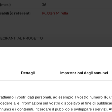
(mesi)
36
abili (o referenti
Ruggeri Mirella
ECIPANTI AL PROGETTO
 Ruggeri
DI RICERCA COINVOLTE DAL PROGETTO
Dettagli
Impostazioni degli annunci
atry
rattiamo i vostri dati personali, ad esempio il vostro numero IP, 
NI
dere alle informazioni sul vostro dispositivo al fine di pubblica
atria
nunci e i contenuti, ricercare il pubblico e sviluppare i servizi. A