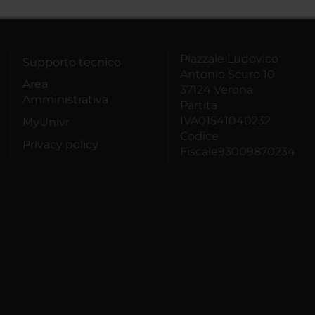
Piazzale Ludovico
Supporto tecnico
Antonio Scuro 10
Area
37124 Verona
Amministrativa
Partita
IVA01541040232
MyUnivr
Codice
Privacy policy
Fiscale93009870234