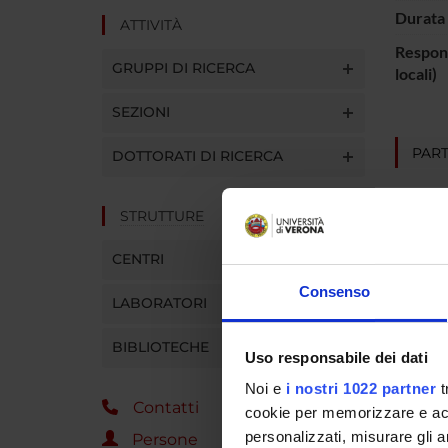
Durata 
ATTIVITÀ
Respons
GRUPPI DI RICERCA
locali)
SEZIONI
PART
DOTTORATI DI RICERCA
Mirella
STRUTTURE
CENTRI
AREE 
Consenso
LABORATORI
Psychi
BIBLIOTECHE
Uso responsabile dei dati
Noi e
i nostri 1022 partner
t
SEZIO
Contatti
cookie per memorizzare e acce
Psichi
personalizzati, misurare gli an
Persone