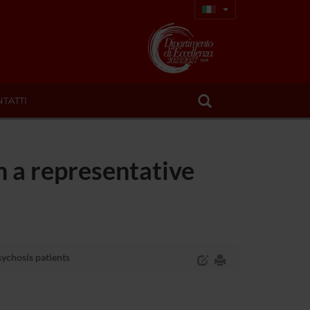
TATTI
in a representative
sychosis patients