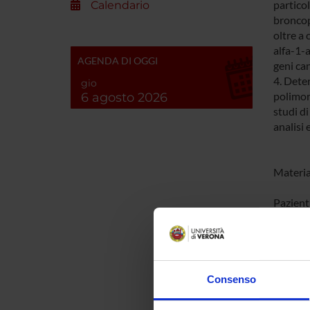
particol
Calendario
broncop
oltre a
alfa-1-a
AGENDA DI OGGI
geni can
4. Dete
gio
polimorf
6 agosto 2026
studi di
analisi 
Materia
Pazienti
di ques
limitat
partico
Centro F
DNA, RN
Consenso
allegato
Mutazio