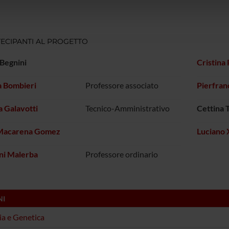
lizzo dei loro servizi.
ECIPANTI AL PROGETTO
Begnini
Cristina
a Bombieri
Professore associato
Pierfran
 Galavotti
Tecnico-Amministrativo
Cettina 
Macarena Gomez
Luciano
ni Malerba
Professore ordinario
NI
ia e Genetica