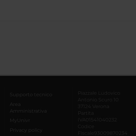
Piazzale Ludovico
Supporto tecnico
Antonio Scuro 10
Area
37124 Verona
Amministrativa
Partita
IVA01541040232
MyUnivr
Codice
Privacy policy
Fiscale93009870234