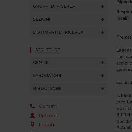
Diparti
GRUPPI DI RICERCA
Respons
locali)
SEZIONI
DOTTORATI DI RICERCA
Premes
La gene
STRUTTURE
che rig
CENTRI
semplici
genetica 
LABORATORI
Scopo de
BIBLIOTECHE
1. Ident
ereditar
Contatti
a parit
2. Effe
Persone
tipo di 
Luoghi
3. Anali