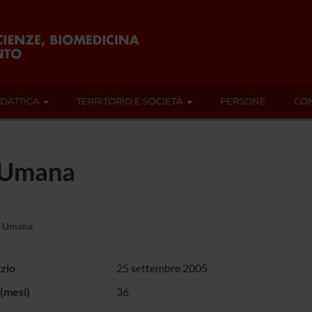
IDATTICA
TERRITORIO E SOCIETÀ
PERSONE
CON
 Umana
e Umana
izio
25 settembre 2005
(mesi)
36