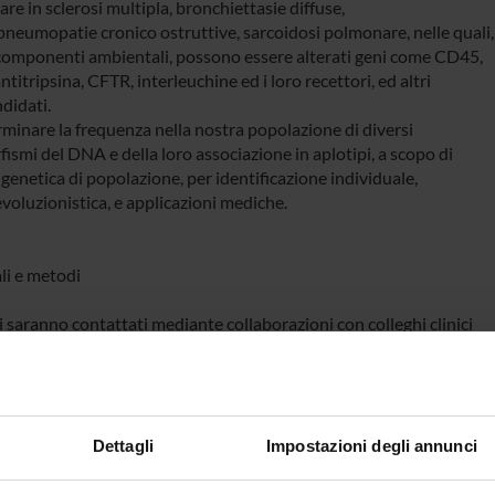
are in sclerosi multipla, bronchiettasie diffuse,
neumopatie cronico ostruttive, sarcoidosi polmonare, nelle quali,
 componenti ambientali, possono essere alterati geni come CD45,
ntitripsina, CFTR, interleuchine ed i loro recettori, ed altri
didati.
rminare la frequenza nella nostra popolazione di diversi
ismi del DNA e della loro associazione in aplotipi, a scopo di
 genetica di popolazione, per identificazione individuale,
evoluzionistica, e applicazioni mediche.
li e metodi
 saranno contattati mediante collaborazioni con colleghi clinici
ta Università e Azienda Ospedaliera (e anche di altre Università
amente sclerosi multipla, a BPCO e sarcoidosi polmonare), in
lare Clinica Pediatrica, Medicina B, Medicina C, Cardiochirurgia,
ibrosi Cistica, Clinica Neurologica.
A saranno preparati con metodi tradizionali, come descritto (v.
Dettagli
Impostazioni degli annunci
 elenco pubblicazioni).
ni e polimorfismi del DNA saranno individuati con metodi