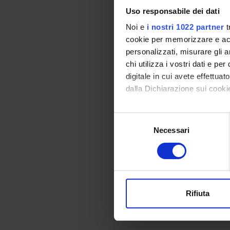
descritt
Uso responsabile dei dati
nuovi me
Noi e
i nostri 1022 partner
t
Sequenz
cookie per memorizzare e acce
automat
personalizzati, misurare gli an
Analisi 
chi utilizza i vostri dati e pe
(4, e al
digitale in cui avete effettua
dalla Dichiarazione sui cookie
Risultat
Caratte
Con il tuo consenso, vorrem
Selezione
aplotipi
raccogliere informazi
Necessari
del
Determi
Identificare il tuo di
consenso
Identifi
digitali).
monogen
Approfondisci come vengono el
Utilizza
modificare o ritirare il tuo 
Rifiuta
ENTI
Utilizziamo i cookie per perso
nostro traffico. Condividiamo 
di analisi dei dati web, pubbl