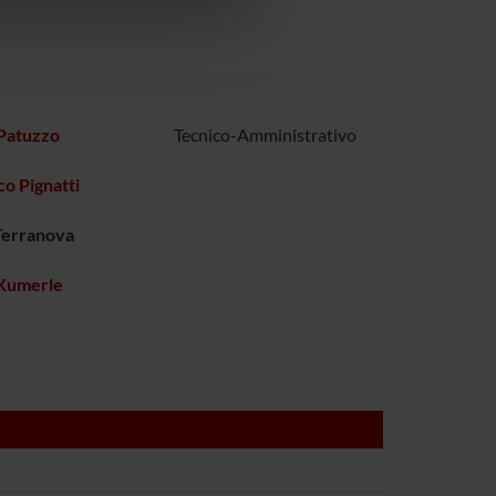
 Patuzzo
Tecnico-Amministrativo
co Pignatti
Terranova
 Xumerle