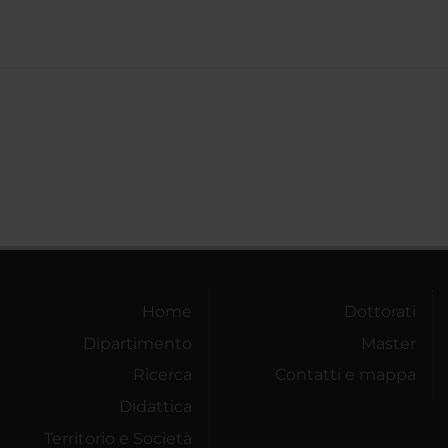
Home
Dottorati
Dipartimento
Master
Ricerca
Contatti e mappa
Didattica
Territorio e Società