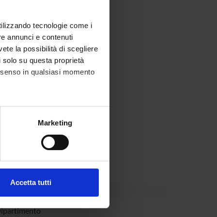
utilizzando tecnologie come i
re annunci e contenuti
vete la possibilità di scegliere
li solo su questa proprietà
consenso in qualsiasi momento
alche metro,
Marketing
e specifiche (impronte
o.
ezione dettagli
. Puoi
Accetta tutti
l media e per analizzare il
ostri partner che si occupano
Dipartimento
azioni che hai fornito loro o