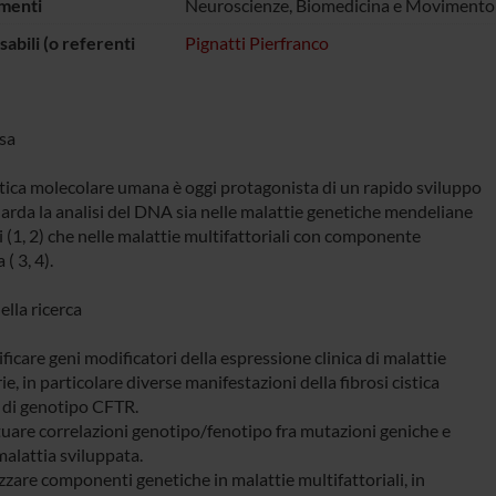
menti
Neuroscienze, Biomedicina e Movimento
abili (o referenti
Pignatti Pierfranco
sa
tica molecolare umana è oggi protagonista di un rapido sviluppo
uarda la analisi del DNA sia nelle malattie genetiche mendeliane
 (1, 2) che nelle malattie multifattoriali con componente
( 3, 4).
lla ricerca
ificare geni modificatori della espressione clinica di malattie
ie, in particolare diverse manifestazioni della fibrosi cistica
à di genotipo CFTR.
ttuare correlazioni genotipo/fenotipo fra mutazioni geniche e
malattia sviluppata.
zzare componenti genetiche in malattie multifattoriali, in