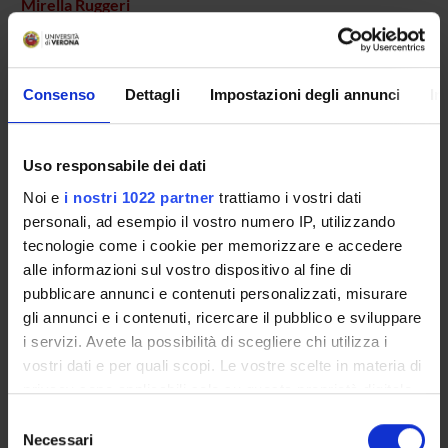
Mirella Ruggeri
AREE DI RICERCA COINVOLTE DAL PROGETTO
Consenso
Dettagli
Impostazioni degli annunci
In
Psychiatry
Uso responsabile dei dati
Noi e
i nostri 1022 partner
trattiamo i vostri dati
SEZIONI
personali, ad esempio il vostro numero IP, utilizzando
Psichiatria
tecnologie come i cookie per memorizzare e accedere
alle informazioni sul vostro dispositivo al fine di
pubblicare annunci e contenuti personalizzati, misurare
gli annunci e i contenuti, ricercare il pubblico e sviluppare
i servizi. Avete la possibilità di scegliere chi utilizza i
ATTIVITÀ
vostri dati e per quali scopi. Le vostre scelte in materia di
privacy sono applicabili solo su questa proprietà digitale
GRUPPI DI RICERCA
in cui avete effettuato le vostre scelte. È possibile
Selezione
modificare o revocare il proprio consenso in qualsiasi
Necessari
del
SEZIONI