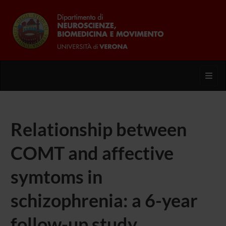
Toggl
Relationship between
COMT and affective
symtoms in
schizophrenia: a 6-year
follow-up study