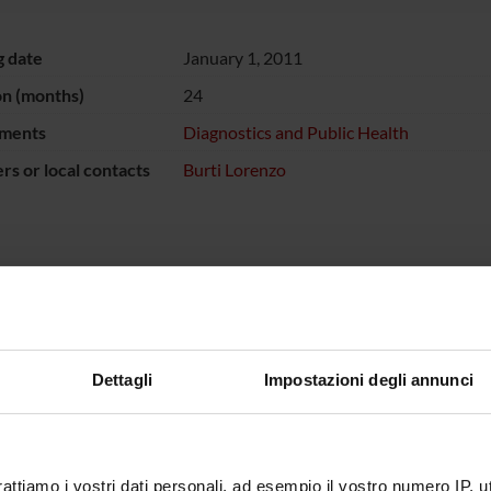
g date
January 1, 2011
on (months)
24
ments
Diagnostics and Public Health
s or local contacts
Burti Lorenzo
NSORS:
ione Cariverona
Funds:
assigned and managed by the de
Dettagli
Impostazioni degli annunci
ECT PARTICIPANTS
 Burti
Research Assistants
rattiamo i vostri dati personali, ad esempio il vostro numero IP, 