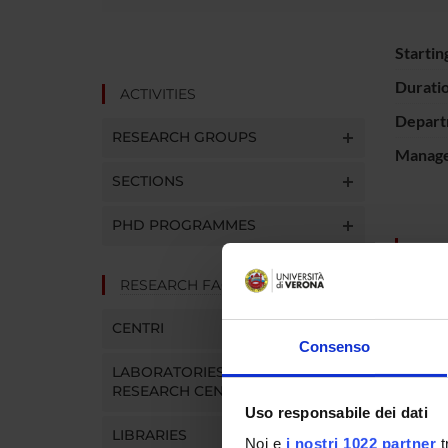
Startin
Durati
ACTIVITIES
Depart
RESEARCH GROUPS
Manager
SECTIONS
PHD PROGRAMMES
SPO
RESEARCH FACILITIES
Fondaz
CENTRI
Consenso
LABORATORIES AND
PROJ
RESEARCH CENTRES
Uso responsabile dei dati
Lorenzo
LIBRARIES
Noi e
i nostri 1022 partner
t