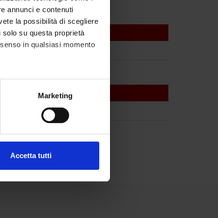
re annunci e contenuti
vete la possibilità di scegliere
li solo su questa proprietà
consenso in qualsiasi momento
alche metro,
Marketing
e specifiche (impronte
ezione dettagli
. Puoi
Accetta tutti
l media e per analizzare il
ostri partner che si occupano
azioni che hai fornito loro o