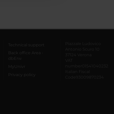
Piazzale Ludovico
Technical support
Antonio Scuro 10
Back office Area -
37124 Verona
dbErw
VAT
number01541040232
MyUnivr
Italian Fiscal
Privacy policy
Code93009870234