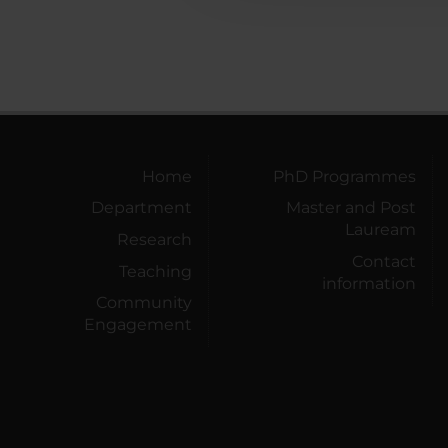
Home
PhD Programmes
Department
Master and Post
Lauream
Research
Contact
Teaching
information
Community
Engagement