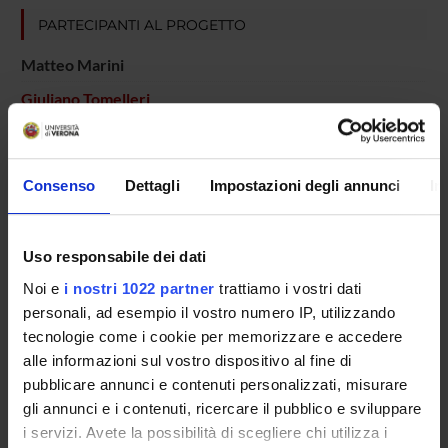
PARTECIPANTI AL PROGETTO
Matteo Marini
Giuliano Tomelleri
Gaetano Nicola Vattemi
Professore associato
Consenso
Dettagli
Impostazioni degli annunci
In
COLLABORATORI ESTERNI
Uso responsabile dei dati
Noi e
i nostri 1022 partner
trattiamo i vostri dati
Paola Tonin
Azienda Ospedaliera di Verona Dirigente Medico
personali, ad esempio il vostro numero IP, utilizzando
tecnologie come i cookie per memorizzare e accedere
alle informazioni sul vostro dispositivo al fine di
pubblicare annunci e contenuti personalizzati, misurare
SEZIONI
gli annunci e i contenuti, ricercare il pubblico e sviluppare
Neurologia
i servizi. Avete la possibilità di scegliere chi utilizza i