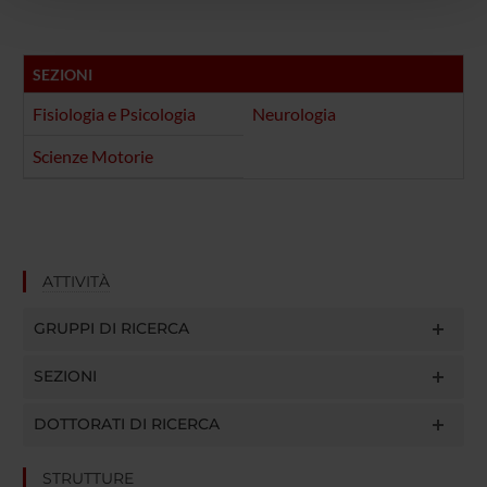
pubblicità e social media, i quali potrebbero combinarle
con altre informazioni che hai fornito loro o che hanno
raccolto dal tuo utilizzo dei loro servizi.
SEZIONI
Fisiologia e Psicologia
Neurologia
Scienze Motorie
ATTIVITÀ
GRUPPI DI RICERCA
SEZIONI
DOTTORATI DI RICERCA
STRUTTURE