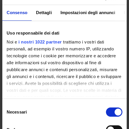
nell’ottica di costruire un quadro teorico articolato e
preciso per il futuro sviluppo di specifiche strategie di
Consenso
Dettagli
Impostazioni degli annunci
In
riabilitazione che possano sfruttare gli effetti benefici delle
ricompense.
Uso responsabile dei dati
Importo complessivo finanziato: Euro 260.000
Noi e
i nostri 1022 partner
trattiamo i vostri dati
personali, ad esempio il vostro numero IP, utilizzando
ENTI FINANZIATORI:
tecnologie come i cookie per memorizzare e accedere
alle informazioni sul vostro dispositivo al fine di
Fondazione Cariverona
pubblicare annunci e contenuti personalizzati, misurare
Finanziamento:
assegnato e gestito dal Dipartimento
gli annunci e i contenuti, ricercare il pubblico e sviluppare
i servizi. Avete la possibilità di scegliere chi utilizza i
vostri dati e per quali scopi. Le vostre scelte in materia di
privacy sono applicabili solo su questa proprietà digitale
PARTECIPANTI AL PROGETTO
in cui avete effettuato le vostre scelte. È possibile
Selezione
Paola Cesari
modificare o revocare il proprio consenso in qualsiasi
Necessari
del
momento dalla Dichiarazione sui cookie o facendo clic
Leonardo Chelazzi
consenso
sull'icona di attivazione della privacy.
Professore ordinario