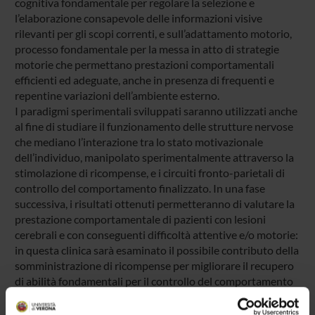
cognitiva fondamentale per regolare la selezione e
l’elaborazione consapevole delle informazioni visive
rilevanti per gli scopi correnti, e sull’adattamento motorio,
processo fondamentale per la messa in atto di strategie
motorie che permettano prestazioni comportamentali
efficienti ed adeguate, anche in presenza di frequenti e
repentine variazioni dell’ambiente esterno.
I paradigmi sperimentali sviluppati saranno utilizzati anche
al fine di studiare il funzionamento delle strutture nervose
che mediano l’interazione tra lo stato motivazionale
dell’individuo, manipolato sperimentalmente attraverso la
stimolazione di ricompense, e i circuiti fronto-parietali di
controllo del comportamento finalizzato. In una fase
successiva, i risultati ottenuti permetteranno di valutare la
prestazione comportamentale di pazienti con lesioni
cerebrali e con conseguenti difficoltà attentive e/o motorie:
in questa clinica sarà esaminato il possibile contributo della
somministrazione di ricompense per migliorare il recupero
di abilità fondamentali per il controllo del comportamento
finalizzato. In particolare, in questa fase finale della ricerca,
si utilizzeranno le conoscenze precedentemente acquisite