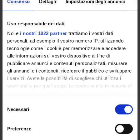
Consenso
Dettagli
Impostazioni degli annunci
In
Alessandra Scarton
Uso responsabile dei dati
Noi e
i nostri 1022 partner
trattiamo i vostri dati
AREE DI RICERCA COINVOLTE DAL PROGETTO
personali, ad esempio il vostro numero IP, utilizzando
Physiology
tecnologie come i cookie per memorizzare e accedere
alle informazioni sul vostro dispositivo al fine di
Respiratory System (DDSP)
pubblicare annunci e contenuti personalizzati, misurare
gli annunci e i contenuti, ricercare il pubblico e sviluppare
Respiratory System (DM) (DM)
i servizi. Avete la possibilità di scegliere chi utilizza i
Respiratory System (DNBM) (DNBM)
vostri dati e per quali scopi. Le vostre scelte in materia di
privacy sono applicabili solo su questa proprietà digitale
Respiratory System (DSVR)
in cui avete effettuato le vostre scelte. È possibile
Selezione
modificare o revocare il proprio consenso in qualsiasi
Sport Sciences (DM)
Necessari
del
momento dalla Dichiarazione sui cookie o facendo clic
consenso
Sport Sciences (DNBM)
sull'icona di attivazione della privacy.
Preferenze
Con il tuo consenso, vorremmo anche: