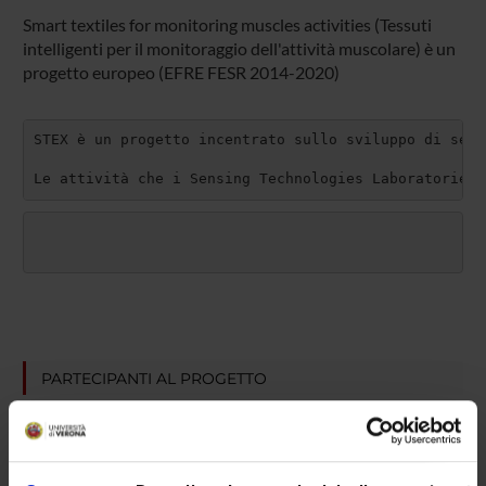
Smart textiles for monitoring muscles activities (Tessuti
intelligenti per il monitoraggio dell'attività muscolare) è un
progetto europeo (EFRE FESR 2014-2020)
STEX è un progetto incentrato sullo sviluppo di sens
Le attività che i Sensing Technologies Laboratories 
PARTECIPANTI AL PROGETTO
Silvia Pogliaghi
Incaricato alla ricerca
Matteo Rizzo