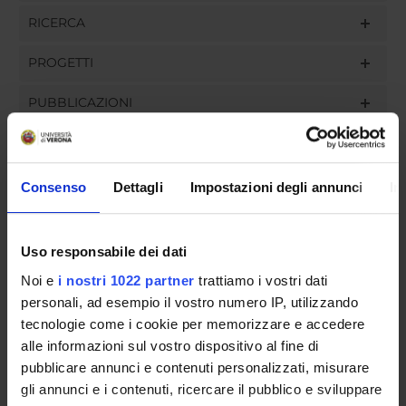
RICERCA
PROGETTI
PUBBLICAZIONI
INCARICHI
Consenso
Dettagli
Impostazioni degli annunci
In
ORGANIZZAZIONE
Uso responsabile dei dati
GOVERNANCE
Noi e
i nostri 1022 partner
trattiamo i vostri dati
personali, ad esempio il vostro numero IP, utilizzando
COMMISSIONI
tecnologie come i cookie per memorizzare e accedere
alle informazioni sul vostro dispositivo al fine di
UFFICI E STRUTTURE DI SERVIZIO
pubblicare annunci e contenuti personalizzati, misurare
gli annunci e i contenuti, ricercare il pubblico e sviluppare
SERVIZI DI SEGRETERIA STUDENTI