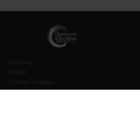
Dottorati
Master
Contatti e mappa
Supporto tecnico
Area Amministrativa
MyUnivr
Privacy policy