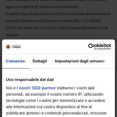
agosto e i giorni di chiusura istituzionale).
Tramite il box è possibile restituire materiale documentario
sia della Biblioteca di Scienze motorie (libri, CD-ROM,
DVD) che delle altre strutture del Sistema Bibliotecario di
Ateneo.
Consenso
Dettagli
Impostazioni degli annunci
In
DETTAGLI
Uso responsabile dei dati
Noi e
i nostri 1022 partner
trattiamo i vostri dati
personali, ad esempio il vostro numero IP, utilizzando
Responsabile
tecnologie come i cookie per memorizzare e accedere
Marco Schincariol
alle informazioni sul vostro dispositivo al fine di
Telefono
pubblicare annunci e contenuti personalizzati, misurare
+39 045 8425144