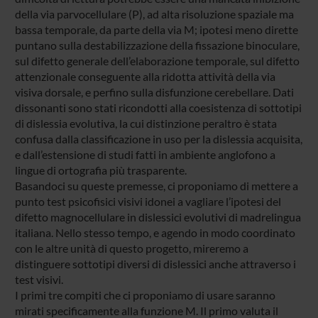
della via parvocellulare (P), ad alta risoluzione spaziale ma
bassa temporale, da parte della via M; ipotesi meno dirette
puntano sulla destabilizzazione della fissazione binoculare,
sul difetto generale dell’elaborazione temporale, sul difetto
attenzionale conseguente alla ridotta attività della via
visiva dorsale, e perfino sulla disfunzione cerebellare. Dati
dissonanti sono stati ricondotti alla coesistenza di sottotipi
di dislessia evolutiva, la cui distinzione peraltro è stata
confusa dalla classificazione in uso per la dislessia acquisita,
e dall’estensione di studi fatti in ambiente anglofono a
lingue di ortografia più trasparente.
Basandoci su queste premesse, ci proponiamo di mettere a
punto test psicofisici visivi idonei a vagliare l’ipotesi del
difetto magnocellulare in dislessici evolutivi di madrelingua
italiana. Nello stesso tempo, e agendo in modo coordinato
con le altre unità di questo progetto, mireremo a
distinguere sottotipi diversi di dislessici anche attraverso i
test visivi.
I primi tre compiti che ci proponiamo di usare saranno
mirati specificamente alla funzione M. Il primo valuta il