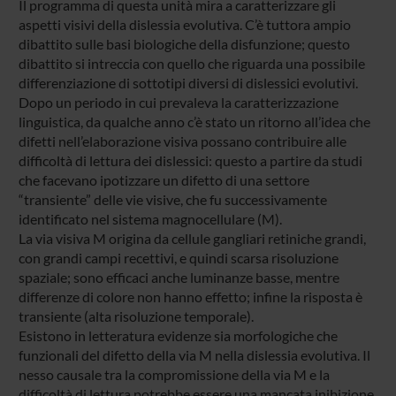
Il programma di questa unità mira a caratterizzare gli
aspetti visivi della dislessia evolutiva. C’è tuttora ampio
dibattito sulle basi biologiche della disfunzione; questo
dibattito si intreccia con quello che riguarda una possibile
differenziazione di sottotipi diversi di dislessici evolutivi.
Dopo un periodo in cui prevaleva la caratterizzazione
linguistica, da qualche anno c’è stato un ritorno all’idea che
difetti nell’elaborazione visiva possano contribuire alle
difficoltà di lettura dei dislessici: questo a partire da studi
che facevano ipotizzare un difetto di una settore
“transiente” delle vie visive, che fu successivamente
identificato nel sistema magnocellulare (M).
La via visiva M origina da cellule gangliari retiniche grandi,
con grandi campi recettivi, e quindi scarsa risoluzione
spaziale; sono efficaci anche luminanze basse, mentre
differenze di colore non hanno effetto; infine la risposta è
transiente (alta risoluzione temporale).
Esistono in letteratura evidenze sia morfologiche che
funzionali del difetto della via M nella dislessia evolutiva. Il
nesso causale tra la compromissione della via M e la
difficoltà di lettura potrebbe essere una mancata inibizione