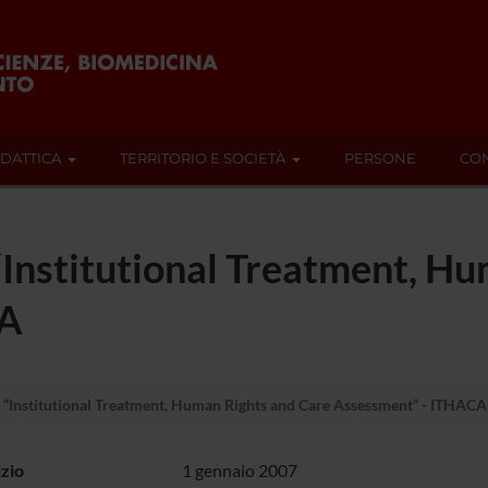
IDATTICA
TERRITORIO E SOCIETÀ
PERSONE
CON
“Institutional Treatment, H
CA
 “Institutional Treatment, Human Rights and Care Assessment” - ITHACA
izio
1 gennaio 2007