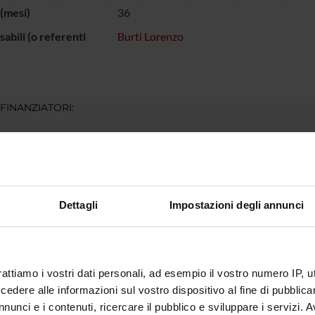
(mesi)
36
abili (o referenti
Burti Lorenzo
 FINANZIATORI:
tà Europea
Finanziamento:
assegnato e gestito dal 
ECIPANTI AL PROGETTO
Dettagli
Impostazioni degli annunci
 Burti
Incaricato alla ricerca
rattiamo i vostri dati personali, ad esempio il vostro numero IP, 
dere alle informazioni sul vostro dispositivo al fine di pubblica
DI RICERCA COINVOLTE DAL PROGETTO
nunci e i contenuti, ricercare il pubblico e sviluppare i servizi. A