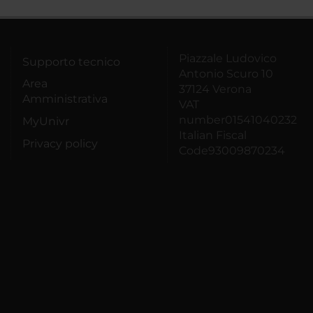
Piazzale Ludovico
Supporto tecnico
Antonio Scuro 10
Area
37124 Verona
Amministrativa
VAT
number01541040232
MyUnivr
Italian Fiscal
Privacy policy
Code93009870234