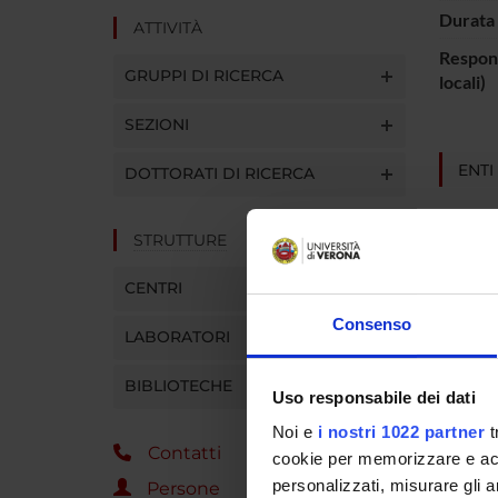
Durata 
ATTIVITÀ
Respons
GRUPPI DI RICERCA
locali)
SEZIONI
ENTI
DOTTORATI DI RICERCA
Comuni
STRUTTURE
CENTRI
PART
Consenso
LABORATORI
Lorenzo
BIBLIOTECHE
Uso responsabile dei dati
Noi e
i nostri 1022 partner
t
Contatti
cookie per memorizzare e acce
AREE 
personalizzati, misurare gli an
Persone