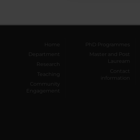
Home
PhD Programmes
Department
Master and Post
Lauream
Research
Contact
Teaching
information
Community
Engagement