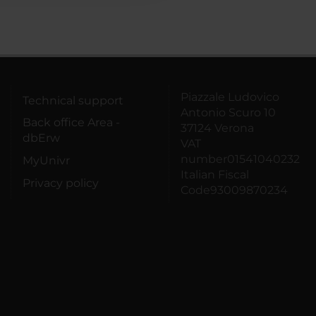
Piazzale Ludovico
Technical support
Antonio Scuro 10
Back office Area -
37124 Verona
dbErw
VAT
number01541040232
MyUnivr
Italian Fiscal
Privacy policy
Code93009870234