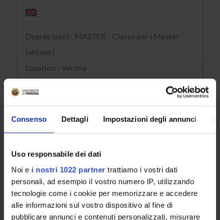
Degree class : MASTER - Classe per i Master
(ateneo)
Location : Verona
Master in Chirurgia vertebromidollare
complessa
Consenso
Dettagli
Impostazioni degli annunci
In
Degree class : MASTER - Classe per i Master
Uso responsabile dei dati
(ateneo)
Noi e
i nostri 1022 partner
trattiamo i vostri dati
Location : Verona
personali, ad esempio il vostro numero IP, utilizzando
tecnologie come i cookie per memorizzare e accedere
alle informazioni sul vostro dispositivo al fine di
Master in Meccanismi rigenerativi
pubblicare annunci e contenuti personalizzati, misurare