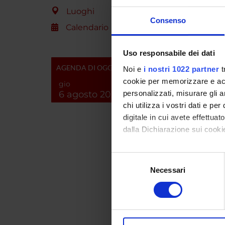
maggiorm
Luoghi
incremen
Consenso
Tale st
Calendario
fondamen
che un t
Uso responsabile dei dati
lavorat
AGENDA DI OGGI
Noi e
i nostri 1022 partner
t
le abili
cookie per memorizzare e acce
vita qu
gio
attualm
6 agosto 2026
personalizzati, misurare gli an
di reins
chi utilizza i vostri dati e pe
digitale in cui avete effettua
dalla Dichiarazione sui cookie
ENTI
Con il tuo consenso, vorrem
Selezione
raccogliere informazi
Fondaz
Necessari
del
Identificare il tuo di
consenso
digitali).
Approfondisci come vengono el
PART
modificare o ritirare il tuo 