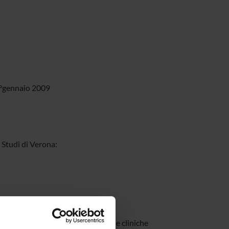
1°gennaio 2009
 Studi di Verona:
la memoria rappresentano le sequele cliniche