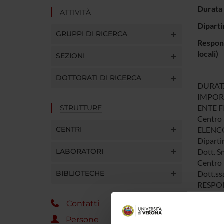
Durata 
ATTIVITÀ
Diparti
GRUPPI DI RICERCA
Respons
locali)
SEZIONI
DOTTORATI DI RICERCA
DURATA:
IMPORT
ENTE F
STRUTTURE
Centro 
CENTRI
ELENCO
Diparti
LABORATORI
Dott. S
Centro 
BIBLIOTECHE
Dott.ss
RESPON
Prof. S
Contatti
OBIETT
Tenendo
Persone