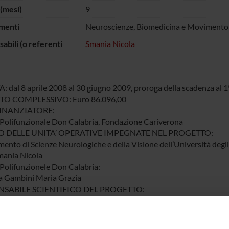
(mesi)
9
menti
Neuroscienze, Biomedicina e Movimento
abili (o referenti
Smania Nicola
 dal 8 aprile 2008 al 30 giugno 2009, proroga della scadenza al 
O COMPLESSIVO: Euro 86.096,00
INANZIATORE:
Polifunzionale Don Calabria, Fondazione Cariverona
 DELLE UNITA’ OPERATIVE IMPEGNATE NEL PROGETTO:
mento di Scienze Neurologiche e della Visione dell’Università degli
mania Nicola
Polifunzionele Don Calabria:
a Gambini Maria Grazia
SABILE SCIENTIFICO DEL PROGETTO:
mania Nicola
IVI PRINCIPALI:
 in considerazione che i disturbi attenzionali e che i disturbi del