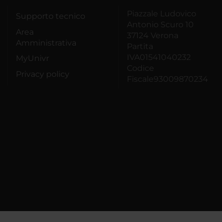
Piazzale Ludovico
Supporto tecnico
Antonio Scuro 10
Area
37124 Verona
Amministrativa
Partita
IVA01541040232
MyUnivr
Codice
Privacy policy
Fiscale93009870234