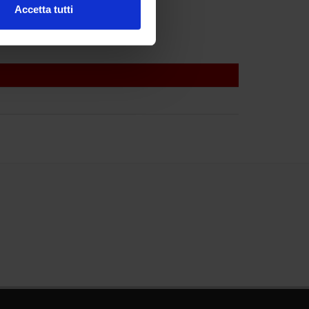
Accetta tutti
l media e per analizzare il
ostri partner che si occupano
azioni che hai fornito loro o