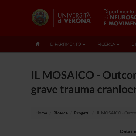
DIPARTIMENTO
RICERCA
D
IL MOSAICO - Outcome 
grave trauma cranioe
Home
Ricerca
Progetti
IL MOSAICO - Outcome
Data in