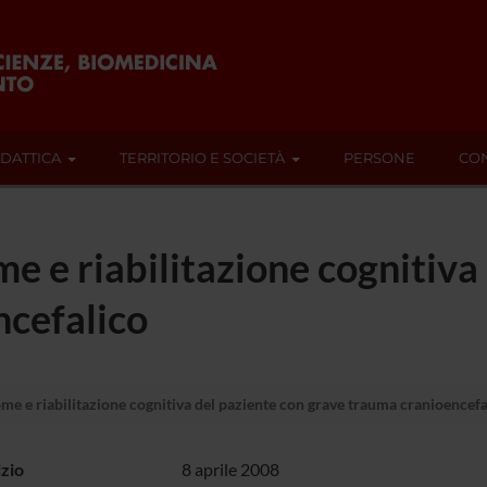
IDATTICA
TERRITORIO E SOCIETÀ
PERSONE
CON
e riabilitazione cognitiva 
ncefalico
 e riabilitazione cognitiva del paziente con grave trauma cranioencefa
izio
8 aprile 2008