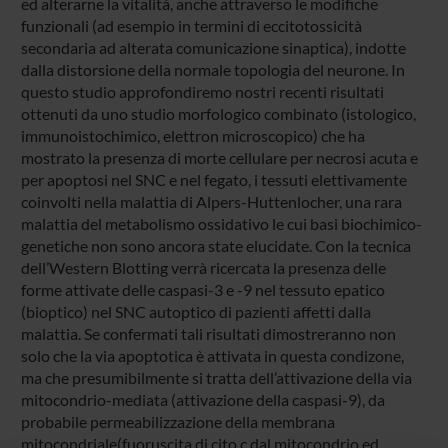
ed alterarne la vitalità, anche attraverso le modifiche
funzionali (ad esempio in termini di eccitotossicità
secondaria ad alterata comunicazione sinaptica), indotte
dalla distorsione della normale topologia del neurone. In
questo studio approfondiremo nostri recenti risultati
ottenuti da uno studio morfologico combinato (istologico,
immunoistochimico, elettron microscopico) che ha
mostrato la presenza di morte cellulare per necrosi acuta e
per apoptosi nel SNC e nel fegato, i tessuti elettivamente
coinvolti nella malattia di Alpers-Huttenlocher, una rara
malattia del metabolismo ossidativo le cui basi biochimico-
genetiche non sono ancora state elucidate. Con la tecnica
dell’Western Blotting verrà ricercata la presenza delle
forme attivate delle caspasi-3 e -9 nel tessuto epatico
(bioptico) nel SNC autoptico di pazienti affetti dalla
malattia. Se confermati tali risultati dimostreranno non
solo che la via apoptotica è attivata in questa condizone,
ma che presumibilmente si tratta dell’attivazione della via
mitocondrio-mediata (attivazione della caspasi-9), da
probabile permeabilizzazione della membrana
mitocondriale(fuoruscita di cito c dal mitocondrio ed