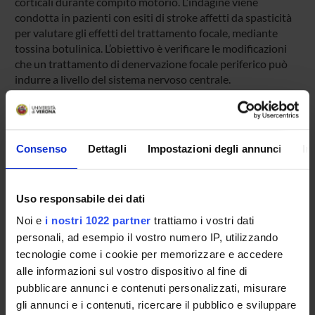
corticali durante compito motorio. L’indagine viene
condotta in pazienti con esiti di stroke affetti da spasticità
per valutare gli effetti del trattamento focale, mediante
tossina botulinica. L’obiettivo è verificare le modificazioni
che un trattamento di denervazione focale periferico può
indurre a livello del sistema nervoso centrale.
PROJECT PARTICIPANTS
Consenso
Dettagli
Impostazioni degli annunci
In
Mirko Avesani
Antonio Fiaschi
Uso responsabile dei dati
Emanuela Formaggio
Noi e
i nostri 1022 partner
trattiamo i vostri dati
Paolo Manganotti
personali, ad esempio il vostro numero IP, utilizzando
tecnologie come i cookie per memorizzare e accedere
Silvia Francesca Storti
Associate Professor
alle informazioni sul vostro dispositivo al fine di
pubblicare annunci e contenuti personalizzati, misurare
gli annunci e i contenuti, ricercare il pubblico e sviluppare