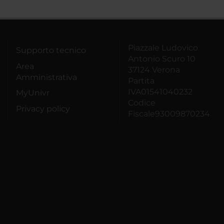
Piazzale Ludovico
Supporto tecnico
Antonio Scuro 10
Area
37124 Verona
Amministrativa
Partita
IVA01541040232
MyUnivr
Codice
Privacy policy
Fiscale93009870234