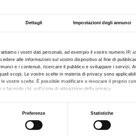
mania Nicola
ENTI DEL GRUPPO DI RICERCA DELL’UNITA’ OPERATIVA L
iaschi Antonio
Dettagli
Impostazioni degli annunci
mania Nicola
a Gandolfi Maria Luisa
icelli Alessandro
a Bonetti Paola
IVI PRINCIPALI:
rattiamo i vostri dati personali, ad esempio il vostro numero IP, 
are nuove strategie riabilitative e tecnologiche mirate al massimo 
dere alle informazioni sul vostro dispositivo al fine di pubblica
da Paralisi Cerebrale Infantile
nunci e i contenuti, ricercare il pubblico e sviluppare i servizi. A
r quali scopi. Le vostre scelte in materia di privacy sono applicabi
to le vostre scelte. È possibile modificare o revocare il proprio 
 FINANZIATORI:
 o facendo clic sull'icona di attivazione della privacy.
ione Cariverona
Finanziamento:
assegnato e gestito dal 
mo anche:
ione Cariverona
Finanziamento:
assegnato e gestito dal 
oni sulla tua posizione geografica, con un'approssimazione di qu
Preferenze
Statistiche
spositivo, scansionandolo attivamente alla ricerca di caratteristich
aborati i tuoi dati personali e imposta le tue preferenze nella
s