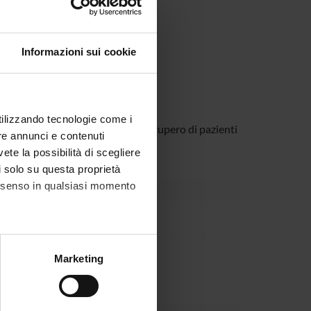
OCALE:
Informazioni sui cookie
utilizzando tecnologie come i
sfruttamento del potenziale di recupero di pazienti
re annunci e contenuti
vete la possibilità di scegliere
li solo su questa proprietà
consenso in qualsiasi momento
Dipartimento
Dipartimento
alche metro,
Marketing
e specifiche (impronte
ezione dettagli
. Puoi