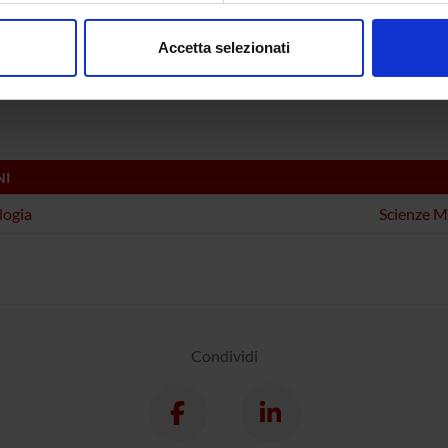
ECIPANTI AL PROGETTO
consenso in qualsiasi momento dalla Dichiarazione sui cookie.
 Fiaschi
Alessand
Accetta selezionati
nalizzare contenuti ed annunci, per fornire funzionalità dei socia
isa Gandolfi
Professore associato
Nicola S
inoltre informazioni sul modo in cui utilizzi il nostro sito con i n
icità e social media, i quali potrebbero combinarle con altre inform
lizzo dei loro servizi.
NI
logia
Scienze M
Condividi