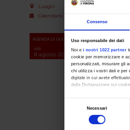
Prof. S
Luoghi
COMPON
Prof. F
Calendario
Consenso
Prof. S
Dott.ss
Dott. P
AGENDA DI OGGI
Uso responsabile dei dati
Dott.ss
OBIETT
sab
Noi e
i nostri 1022 partner
t
Svilupp
8 agosto 2026
cookie per memorizzare e acce
affetti 
personalizzati, misurare gli an
chi utilizza i vostri dati e pe
digitale in cui avete effettua
ENTI
dalla Dichiarazione sui cookie
Fondaz
Con il tuo consenso, vorrem
Selezione
Fondaz
raccogliere informazi
Necessari
del
Identificare il tuo di
consenso
digitali).
Approfondisci come vengono el