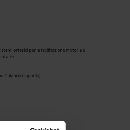
stemi ortesici per la facilitazione motoria e
 motorie
Calabria (capofila)