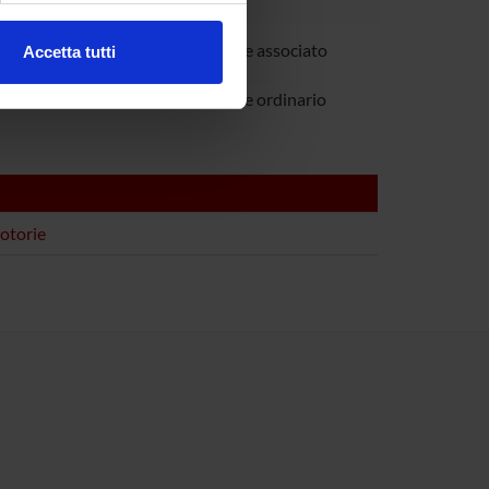
ro Picelli
Professore associato
Accetta tutti
l media e per analizzare il
mania
Professore ordinario
ostri partner che si occupano
azioni che hai fornito loro o
otorie