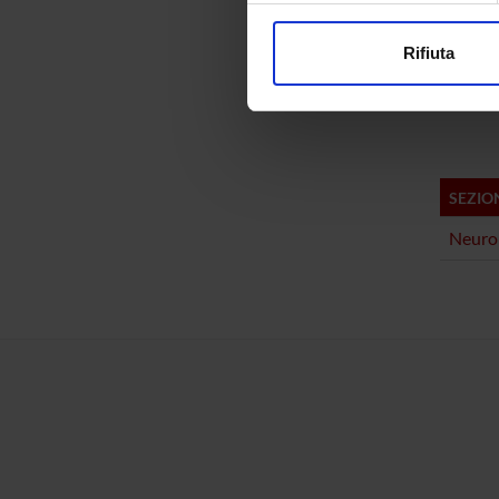
PART
modificare o ritirare il tuo 
Antonio
Rifiuta
Utilizziamo i cookie per perso
Marialu
nostro traffico. Condividiamo 
di analisi dei dati web, pubbl
che hanno raccolto dal tuo uti
SEZIO
Neuro