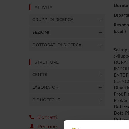
Durata 
ATTIVITÀ
Diparti
GRUPPI DI RICERCA
Respons
locali)
SEZIONI
DOTTORATI DI RICERCA
Sottopro
sviluppo
DURATA:
STRUTTURE
IMPORT
CENTRI
ENTE FI
ELENCO
LABORATORI
Diparti
Prof. F
BIBLIOTECHE
Prof. S
Dott.ss
Dott. P
Contatti
Dott.ss
RESPON
Persone