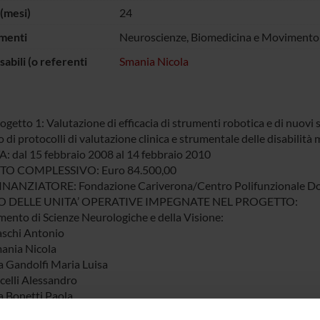
(mesi)
24
menti
Neuroscienze, Biomedicina e Movimento
abili (o referenti
Smania Nicola
getto 1: Valutazione di efficacia di strumenti robotica e di nuovi si
 di protocolli di valutazione clinica e strumentale delle disabilità
 dal 15 febbraio 2008 al 14 febbraio 2010
O COMPLESSIVO: Euro 84.500,00
NANZIATORE: Fondazione Cariverona/Centro Polifunzionale Don 
 DELLE UNITA’ OPERATIVE IMPEGNATE NEL PROGETTO:
mento di Scienze Neurologiche e della Visione:
iaschi Antonio
mania Nicola
a Gandolfi Maria Luisa
icelli Alessandro
a Bonetti Paola
SABILE SCIENTIFICO DELL’UNITA’ OPERATIVA LOCALE: