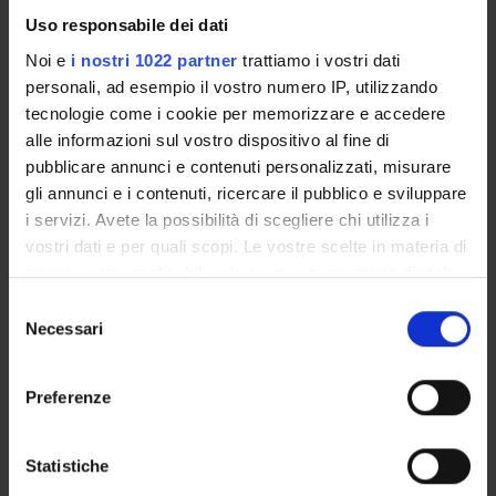
Michele Fiorini
Uso responsabile dei dati
Noi e
i nostri 1022 partner
trattiamo i vostri dati
Salvatore Monaco
personali, ad esempio il vostro numero IP, utilizzando
Collaboratore alla ricerca - Tecnico di Laboratorio
tecnologie come i cookie per memorizzare e accedere
Gianluigi Zanusso
alle informazioni sul vostro dispositivo al fine di
Professore associato
pubblicare annunci e contenuti personalizzati, misurare
gli annunci e i contenuti, ricercare il pubblico e sviluppare
i servizi. Avete la possibilità di scegliere chi utilizza i
vostri dati e per quali scopi. Le vostre scelte in materia di
COLLABORATORI ESTERNI
privacy sono applicabili solo su questa proprietà digitale
Sergio Ferrari
in cui avete effettuato le vostre scelte. È possibile
Selezione
Azienda Ospedaliera Verona Dirigente medico
modificare o revocare il proprio consenso in qualsiasi
Necessari
del
momento dalla Dichiarazione sui cookie o facendo clic
consenso
sull'icona di attivazione della privacy.
Preferenze
SEZIONI
Con il tuo consenso, vorremmo anche:
Neurologia
raccogliere informazioni sulla tua posizione
Statistiche
geografica, con un'approssimazione di qualche