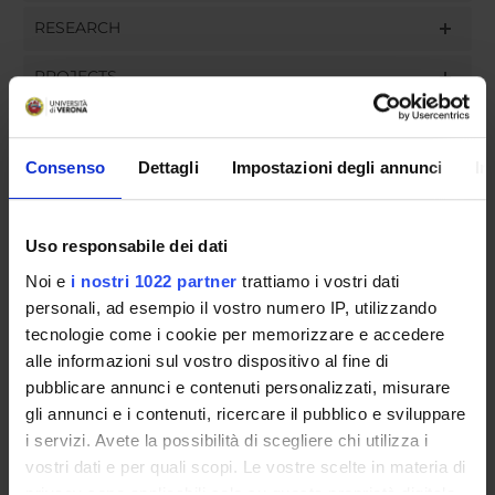
RESEARCH
PROJECTS
ASSIGNMENTS
Consenso
Dettagli
Impostazioni degli annunci
In
ORGANISATION
Uso responsabile dei dati
Noi e
i nostri 1022 partner
trattiamo i vostri dati
GOVERNANCE
personali, ad esempio il vostro numero IP, utilizzando
tecnologie come i cookie per memorizzare e accedere
COMMITTEES
alle informazioni sul vostro dispositivo al fine di
pubblicare annunci e contenuti personalizzati, misurare
DEPARTMENT ADMINISTRATION OFFICES
gli annunci e i contenuti, ricercare il pubblico e sviluppare
STUDENT ADMINISTRATION OFFICES
i servizi. Avete la possibilità di scegliere chi utilizza i
vostri dati e per quali scopi. Le vostre scelte in materia di
privacy sono applicabili solo su questa proprietà digitale
DEPARTMENT FACILITIES