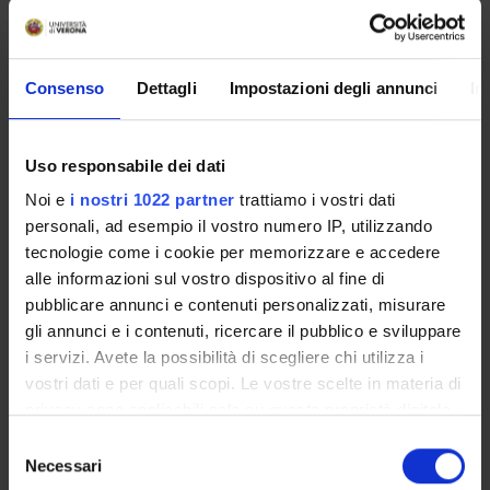
Data inizio
1 gennaio 2008
Durata (mesi)
Consenso
Dettagli
Impostazioni degli annunci
In
12
Uso responsabile dei dati
SEZIONI
Noi e
i nostri 1022 partner
trattiamo i vostri dati
personali, ad esempio il vostro numero IP, utilizzando
Scienze Motorie
tecnologie come i cookie per memorizzare e accedere
alle informazioni sul vostro dispositivo al fine di
pubblicare annunci e contenuti personalizzati, misurare
gli annunci e i contenuti, ricercare il pubblico e sviluppare
i servizi. Avete la possibilità di scegliere chi utilizza i
ATTIVITÀ
vostri dati e per quali scopi. Le vostre scelte in materia di
privacy sono applicabili solo su questa proprietà digitale
GRUPPI DI RICERCA
in cui avete effettuato le vostre scelte. È possibile
Selezione
SEZIONI
modificare o revocare il proprio consenso in qualsiasi
Necessari
del
momento dalla Dichiarazione sui cookie o facendo clic