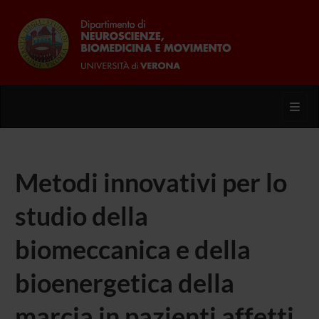
Toggl
Metodi innovativi per lo
studio della
biomeccanica e della
bioenergetica della
marcia in pazienti affetti