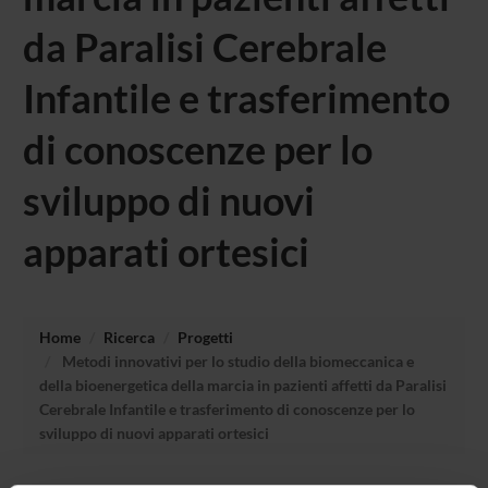
da Paralisi Cerebrale
Infantile e trasferimento
di conoscenze per lo
sviluppo di nuovi
apparati ortesici
Home
Ricerca
Progetti
Metodi innovativi per lo studio della biomeccanica e
della bioenergetica della marcia in pazienti affetti da Paralisi
Cerebrale Infantile e trasferimento di conoscenze per lo
sviluppo di nuovi apparati ortesici