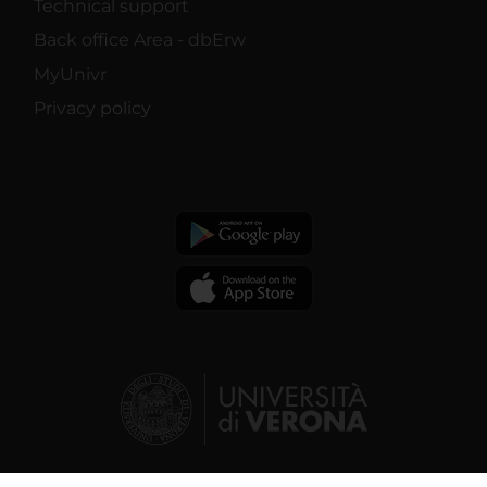
Technical support
Back office Area - dbErw
MyUnivr
Privacy policy
© 2026 | Verona University