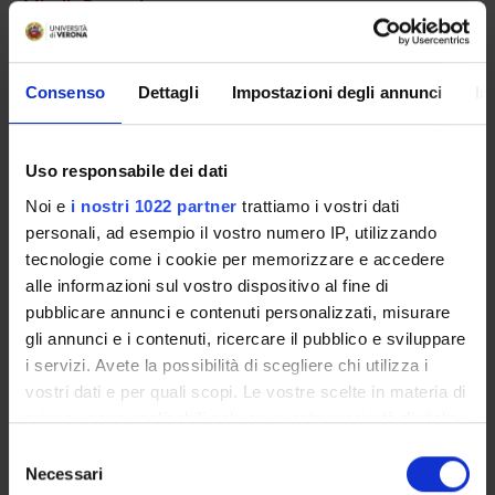
Mirella Ruggeri
Consenso
Dettagli
Impostazioni degli annunci
In
RESEARCH AREAS INVOLVED IN THE PROJECT
Psychiatry
Uso responsabile dei dati
Noi e
i nostri 1022 partner
trattiamo i vostri dati
SECTIONS
personali, ad esempio il vostro numero IP, utilizzando
tecnologie come i cookie per memorizzare e accedere
Section of Psychiatry and Clinical Psychology
alle informazioni sul vostro dispositivo al fine di
pubblicare annunci e contenuti personalizzati, misurare
gli annunci e i contenuti, ricercare il pubblico e sviluppare
i servizi. Avete la possibilità di scegliere chi utilizza i
vostri dati e per quali scopi. Le vostre scelte in materia di
ACTIVITIES
privacy sono applicabili solo su questa proprietà digitale
RESEARCH GROUPS
in cui avete effettuato le vostre scelte. È possibile
Selezione
modificare o revocare il proprio consenso in qualsiasi
Necessari
del
SECTIONS