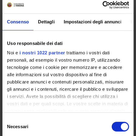
RESEARCH AREAS INVOLVED IN THE PROJECT
Consenso
Dettagli
Impostazioni degli annunci
In
Psychiatry
Uso responsabile dei dati
Noi e
i nostri 1022 partner
trattiamo i vostri dati
SECTIONS
personali, ad esempio il vostro numero IP, utilizzando
Section of Psychiatry and Clinical Psychology
tecnologie come i cookie per memorizzare e accedere
alle informazioni sul vostro dispositivo al fine di
pubblicare annunci e contenuti personalizzati, misurare
gli annunci e i contenuti, ricercare il pubblico e sviluppare
i servizi. Avete la possibilità di scegliere chi utilizza i
ACTIVITIES
vostri dati e per quali scopi. Le vostre scelte in materia di
privacy sono applicabili solo su questa proprietà digitale
RESEARCH GROUPS
in cui avete effettuato le vostre scelte. È possibile
Selezione
modificare o revocare il proprio consenso in qualsiasi
Necessari
del
SECTIONS
momento dalla Dichiarazione sui cookie o facendo clic
consenso