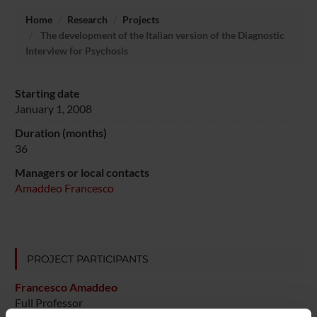
Home
Research
Projects
The development of the Italian version of the Diagnostic
Interview for Psychosis
Starting date
January 1, 2008
Duration (months)
36
Managers or local contacts
Amaddeo Francesco
PROJECT PARTICIPANTS
Francesco Amaddeo
Full Professor