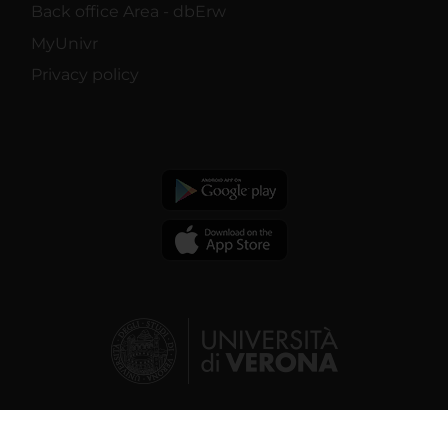
Back office Area - dbErw
MyUnivr
Privacy policy
© 2026 | Verona University