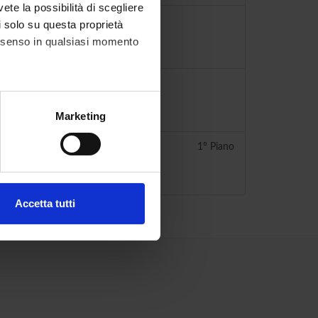
vete la possibilità di scegliere
li solo su questa proprietà
consenso in qualsiasi momento
alche metro,
Marketing
e specifiche (impronte
1° Piano
ologia Cellulare
ezione dettagli
. Puoi
Accetta tutti
l media e per analizzare il
ostri partner che si occupano
azioni che hai fornito loro o