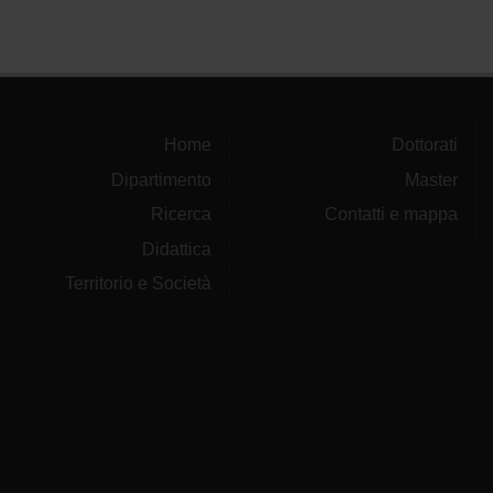
Home
Dottorati
Dipartimento
Master
Ricerca
Contatti e mappa
Didattica
Territorio e Società