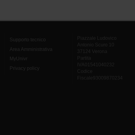
Piazzale Ludovico
Supporto tecnico
Antonio Scuro 10
Area Amministrativa
37124 Verona
Partita
MyUnivr
IVA01541040232
Privacy policy
Codice
Fiscale93009870234