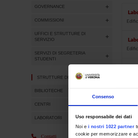
GOVERNANCE
Labo
COMMISSIONI
Edifi
UFFICI E STRUTTURE DI
SERVIZIO
Labo
Edifi
SERVIZI DI SEGRETERIA
STUDENTI
Labor
Edifi
STRUTTURE DEL DIPARTIMENTO
BIBLIOTECHE
Labo
Consenso
Edific
CENTRI
Uso responsabile dei dati
LABORATORI
Sezi
Noi e
i nostri 1022 partner
t
Edifi
cookie per memorizzare e acce
Contatti