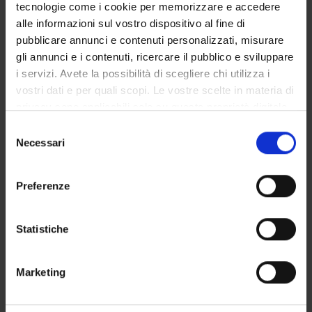
SECTIONS
tecnologie come i cookie per memorizzare e accedere
alle informazioni sul vostro dispositivo al fine di
PHD PROGRAMMES
pubblicare annunci e contenuti personalizzati, misurare
gli annunci e i contenuti, ricercare il pubblico e sviluppare
RESEARCH FACILITIES
i servizi. Avete la possibilità di scegliere chi utilizza i
vostri dati e per quali scopi. Le vostre scelte in materia di
CENTRI
privacy sono applicabili solo su questa proprietà digitale
in cui avete effettuato le vostre scelte. È possibile
LABORATORIES AND RESEARCH CENTRES
Selezione
modificare o revocare il proprio consenso in qualsiasi
Necessari
del
momento dalla Dichiarazione sui cookie o facendo clic
LIBRARIES
consenso
sull'icona di attivazione della privacy.
Preferenze
Contacts
Con il tuo consenso, vorremmo anche:
People
raccogliere informazioni sulla tua posizione
Statistiche
Places
geografica, con un'approssimazione di qualche
Calendar
metro,
Marketing
Identificare il tuo dispositivo, scansionandolo
attivamente alla ricerca di caratteristiche specifiche
(impronte digitali).