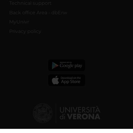
Technical support
Back office Area - dbErw
MyUnivr
Privacy policy