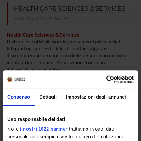
HEALTH CARE SCIENCES & SERVICES
STANDARD COMPLIANT ISI
Health Care Sciences & Services
Disturbi psicotici all'esordio; trattamenti psicosociali
integrati nei contesti clinici di routine; stigma e
discriminazione nei confronti delle persone con disturbi
mentali; diritti umani. - Valutazione economica
dell'assistenza psichiatrica
Consenso
Dettagli
Impostazioni degli annunci
In
ACTIVITIES
Uso responsabile dei dati
RESEARCH GROUPS
Noi e
i nostri 1022 partner
trattiamo i vostri dati
personali, ad esempio il vostro numero IP, utilizzando