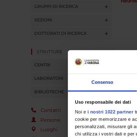
Neuros
GRUPPI DI RICERCA
SEZIONI
DOTTORATI DI RICERCA
STRUTTURE
CENTRI
LABORATORI
Consenso
BIBLIOTECHE
Uso responsabile dei dati
Contatti
Noi e
i nostri 1022 partner
t
cookie per memorizzare e acce
Persone
personalizzati, misurare gli an
Luoghi
chi utilizza i vostri dati e pe