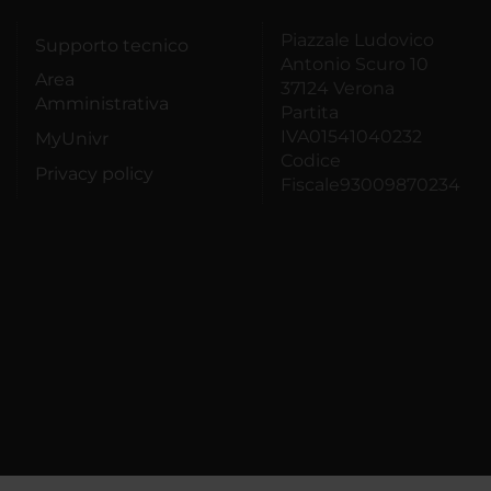
Piazzale Ludovico
Supporto tecnico
Antonio Scuro 10
Area
37124 Verona
Amministrativa
Partita
IVA01541040232
MyUnivr
Codice
Privacy policy
Fiscale93009870234