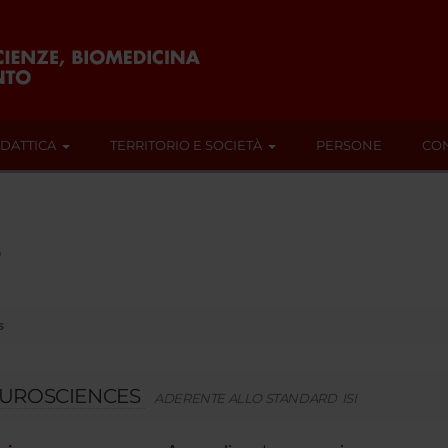
IDATTICA
TERRITORIO E SOCIETÀ
PERSONE
CON
s
s
UROSCIENCES
ADERENTE ALLO STANDARD ISI