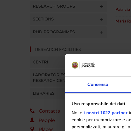
RESEARCH GROUPS
Patricia
SECTIONS
Maria R
PHD PROGRAMMES
RESEARCH FACILITIES
CENTRI
LABORATORIES AND
RESEARCH CENTRES
Consenso
LIBRARIES
Uso responsabile dei dati
Contacts
Noi e
i nostri 1022 partner
t
cookie per memorizzare e acce
People
personalizzati, misurare gli an
Places