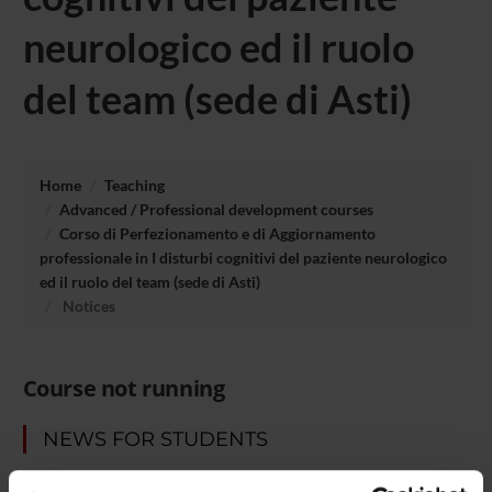
neurologico ed il ruolo
del team (sede di Asti)
Home
Teaching
Advanced / Professional development courses
Corso di Perfezionamento e di Aggiornamento
professionale in I disturbi cognitivi del paziente neurologico
ed il ruolo del team (sede di Asti)
Notices
Course not running
NEWS FOR STUDENTS
There you will find information, resources and services