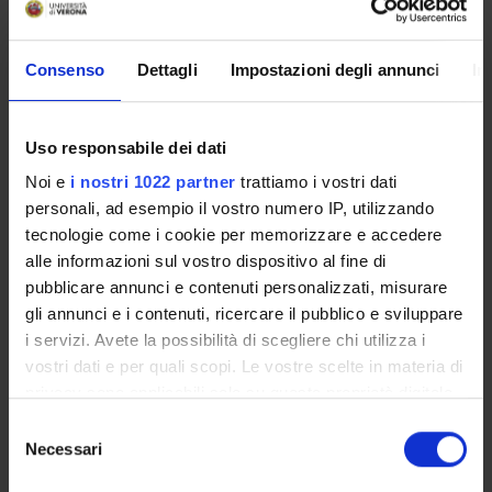
useful during your time at the University (Student’s exam
record, your study plan on ESSE3, Distance Learning
Consenso
Dettagli
Impostazioni degli annunci
In
courses, university email account, office forms,
administrative procedures, etc.). You can log into MyUnivr
with your GIA login details: only in this way will you be able
to receive notification of all the notices from your teachers
Uso responsabile dei dati
and your secretariat via email and also via the Univr app.
Noi e
i nostri 1022 partner
trattiamo i vostri dati
personali, ad esempio il vostro numero IP, utilizzando
MYUNIVR
tecnologie come i cookie per memorizzare e accedere
alle informazioni sul vostro dispositivo al fine di
pubblicare annunci e contenuti personalizzati, misurare
gli annunci e i contenuti, ricercare il pubblico e sviluppare
Overview
i servizi. Avete la possibilità di scegliere chi utilizza i
Enrolment Policy
vostri dati e per quali scopi. Le vostre scelte in materia di
Degree Programme
privacy sono applicabili solo su questa proprietà digitale
Courses
in cui avete effettuato le vostre scelte. È possibile
Selezione
Notices
modificare o revocare il proprio consenso in qualsiasi
Necessari
del
Governing bodies
momento dalla Dichiarazione sui cookie o facendo clic
consenso