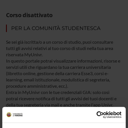
Corso disattivato
PER LA COMUNITÀ STUDENTESCA
Se sei già iscritta/o a un corso di studio, puoi consultare
tutti gli avvisi relativi al tuo corso di studi nella tua area
riservata MyUnivr.
In questo portale potrai visualizzare informazioni, risorse e
servizi utili che riguardano la tua carriera universitaria
(libretto online, gestione della carriera Esse3, corsi e-
learning, email istituzionale, modulistica di segreteria,
procedure amministrative, ecc.).
Entra in MyUnivr con le tue credenziali GIA: solo così
potrai ricevere notifica di tutti gli avvisi dei tuoi docenti e
della tua segreteria via mail e anche tramite l'app Univr.
MYUNIVR