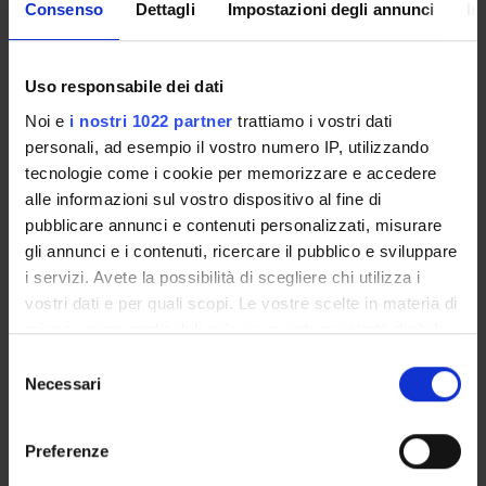
Consenso
Dettagli
Impostazioni degli annunci
In
Come iscriversi
Uso responsabile dei dati
Insegnamenti
Noi e
i nostri 1022 partner
trattiamo i vostri dati
Calendario didattico
personali, ad esempio il vostro numero IP, utilizzando
Piani didattici
tecnologie come i cookie per memorizzare e accedere
Orario lezioni
alle informazioni sul vostro dispositivo al fine di
Calendario esami
pubblicare annunci e contenuti personalizzati, misurare
Bacheca avvisi
gli annunci e i contenuti, ricercare il pubblico e sviluppare
Proposte tesi e stage
i servizi. Avete la possibilità di scegliere chi utilizza i
Organi collegiali e di governo
vostri dati e per quali scopi. Le vostre scelte in materia di
Docenti
privacy sono applicabili solo su questa proprietà digitale
in cui avete effettuato le vostre scelte. È possibile
Selezione
modificare o revocare il proprio consenso in qualsiasi
Necessari
del
OFFERTA FORMATIVA
momento dalla Dichiarazione sui cookie o facendo clic
consenso
sull'icona di attivazione della privacy.
CORSI DI STUDIO
Preferenze
DOTTORATI DI RICERCA E FORMAZIONE
Con il tuo consenso, vorremmo anche: