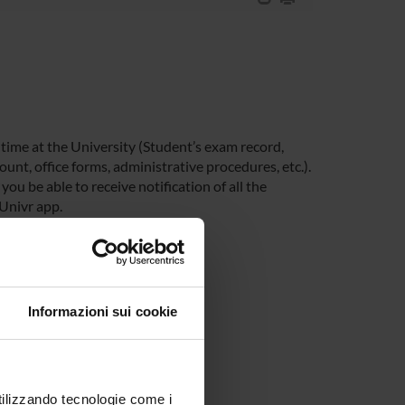
 time at the University (Student’s exam record,
unt, office forms, administrative procedures, etc.).
you be able to receive notification of all the
 Univr app.
Informazioni sui cookie
utilizzando tecnologie come i