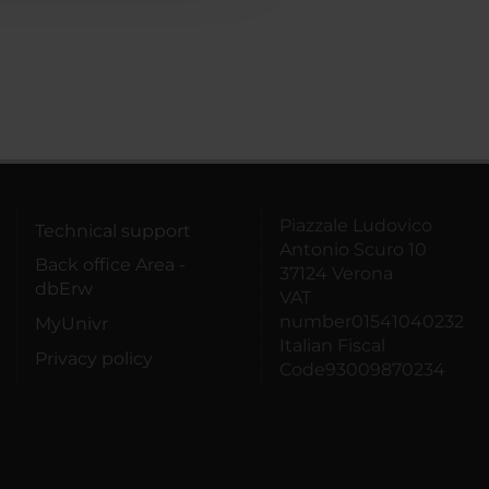
Piazzale Ludovico
Technical support
Antonio Scuro 10
Back office Area -
37124 Verona
dbErw
VAT
number01541040232
MyUnivr
Italian Fiscal
Privacy policy
Code93009870234