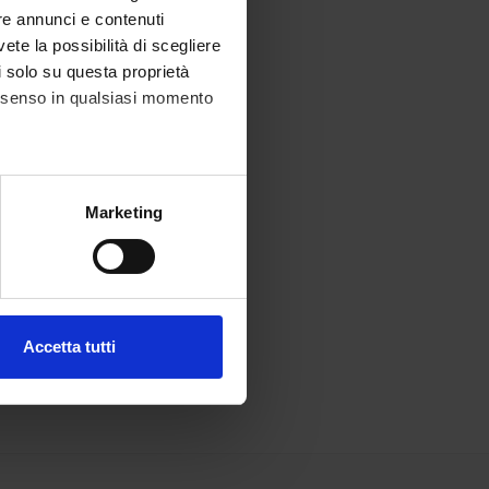
re annunci e contenuti
vete la possibilità di scegliere
li solo su questa proprietà
consenso in qualsiasi momento
alche metro,
Marketing
e specifiche (impronte
ezione dettagli
. Puoi
Accetta tutti
l media e per analizzare il
ostri partner che si occupano
azioni che hai fornito loro o