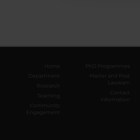
Home
PhD Programmes
Department
Master and Post
Lauream
Research
Contact
Teaching
information
Community
Engagement