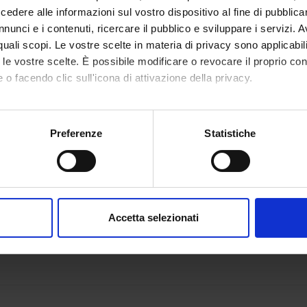
dere alle informazioni sul vostro dispositivo al fine di pubblica
nunci e i contenuti, ricercare il pubblico e sviluppare i servizi. A
r quali scopi. Le vostre scelte in materia di privacy sono applicabi
to le vostre scelte. È possibile modificare o revocare il proprio 
 o facendo clic sull'icona di attivazione della privacy.
mo anche:
oni sulla tua posizione geografica, con un'approssimazione di qu
Preferenze
Statistiche
spositivo, scansionandolo attivamente alla ricerca di caratteristich
aborati i tuoi dati personali e imposta le tue preferenze nella
s
consenso in qualsiasi momento dalla Dichiarazione sui cookie.
Accetta selezionati
nalizzare contenuti ed annunci, per fornire funzionalità dei socia
inoltre informazioni sul modo in cui utilizzi il nostro sito con i n
icità e social media, i quali potrebbero combinarle con altre inform
lizzo dei loro servizi.