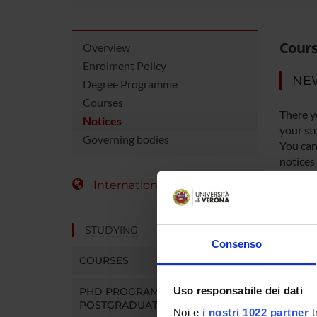
Cours
Overview
Enrolment Policy
NE
Degree Programme
Courses
There y
Notices
your st
Governing bodies
You can 
notices
International Students
MYUN
STUDYING
Consenso
COURSES
Uso responsabile dei dati
PHD PROGRAMMES AND
POSTGRADUATE TRAINING
Noi e
i nostri 1022 partner
t