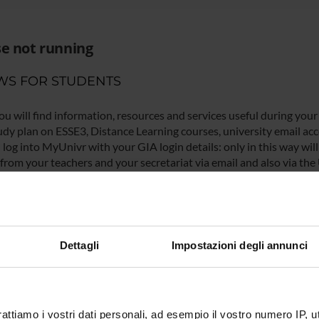
e not running
WS FOR STUDENTS
ou will find information, resources and services useful during your
udy plan on ESSE3, Distance Learning courses, university email acco
log into MyUnivr with your GIA login details: only in this way will 
 from your teachers and your secretariat via email and also via the
IVR
Dettagli
Impostazioni degli annunci
rattiamo i vostri dati personali, ad esempio il vostro numero IP, 