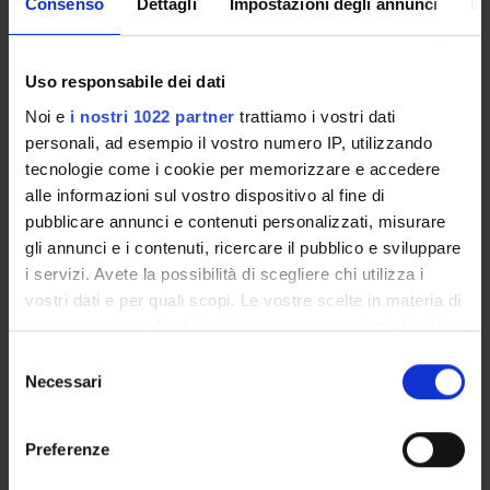
Consenso
Dettagli
Impostazioni degli annunci
In
della tua segreteria via mail e anche tramite l'app Univr.
MYUNIVR
Uso responsabile dei dati
Noi e
i nostri 1022 partner
trattiamo i vostri dati
personali, ad esempio il vostro numero IP, utilizzando
tecnologie come i cookie per memorizzare e accedere
Presentazione
alle informazioni sul vostro dispositivo al fine di
Come iscriversi
pubblicare annunci e contenuti personalizzati, misurare
Piani didattici
gli annunci e i contenuti, ricercare il pubblico e sviluppare
Insegnamenti
i servizi. Avete la possibilità di scegliere chi utilizza i
Bacheca avvisi
vostri dati e per quali scopi. Le vostre scelte in materia di
Organi collegiali e di governo
privacy sono applicabili solo su questa proprietà digitale
in cui avete effettuato le vostre scelte. È possibile
Selezione
modificare o revocare il proprio consenso in qualsiasi
Necessari
OFFERTA FORMATIVA
del
momento dalla Dichiarazione sui cookie o facendo clic
consenso
CORSI DI STUDIO
sull'icona di attivazione della privacy.
Preferenze
DOTTORATI DI RICERCA E FORMAZIONE
Con il tuo consenso, vorremmo anche: