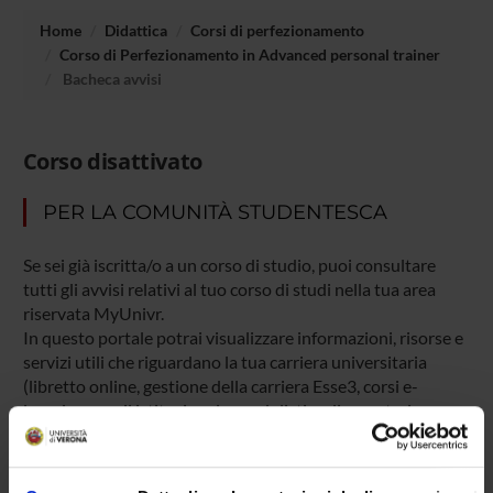
Home
Didattica
Corsi di perfezionamento
Corso di Perfezionamento in Advanced personal trainer
Bacheca avvisi
Corso disattivato
PER LA COMUNITÀ STUDENTESCA
Se sei già iscritta/o a un corso di studio, puoi consultare
tutti gli avvisi relativi al tuo corso di studi nella tua area
riservata MyUnivr.
In questo portale potrai visualizzare informazioni, risorse e
servizi utili che riguardano la tua carriera universitaria
(libretto online, gestione della carriera Esse3, corsi e-
learning, email istituzionale, modulistica di segreteria,
procedure amministrative, ecc.).
Entra in MyUnivr con le tue credenziali GIA: solo così
potrai ricevere notifica di tutti gli avvisi dei tuoi docenti e