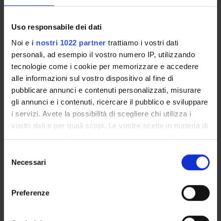
instrumentation to perform genomics, pharmacogenomics
and proteomics analysis has been completed, with a view to
overcoming the classical diagnosis and treatment approach
Uso responsabile dei dati
with a new patient-centered clinical vision in which, using
Noi e
i nostri 1022 partner
trattiamo i vostri dati
specific analyzes, the individual profile of the subject is
personali, ad esempio il vostro numero IP, utilizzando
tecnologie come i cookie per memorizzare e accedere
analyzed (personalized medicine).
alle informazioni sul vostro dispositivo al fine di
pubblicare annunci e contenuti personalizzati, misurare
gli annunci e i contenuti, ricercare il pubblico e sviluppare
i servizi. Avete la possibilità di scegliere chi utilizza i
DETTAGLI
vostri dati e per quali scopi. Le vostre scelte in materia di
privacy sono applicabili solo su questa proprietà digitale
in cui avete effettuato le vostre scelte. È possibile
Selezione
modificare o revocare il proprio consenso in qualsiasi
Necessari
del
momento dalla Dichiarazione sui cookie o facendo clic
consenso
MEMBERS
6
sull'icona di attivazione della privacy.
Preferenze
ANNOUNCEMENTS
Con il tuo consenso, vorremmo anche: