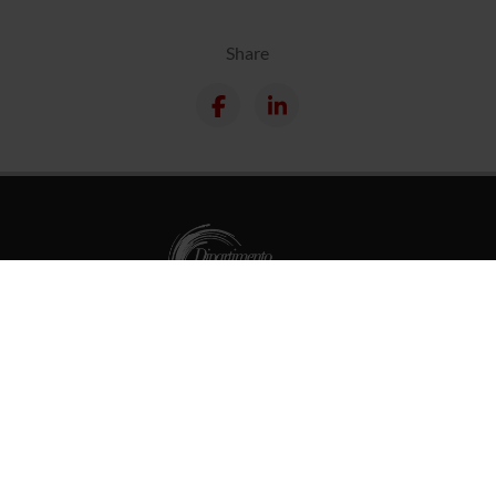
Share
PhD Programmes
Master and Post Lauream
Contact information
Technical support