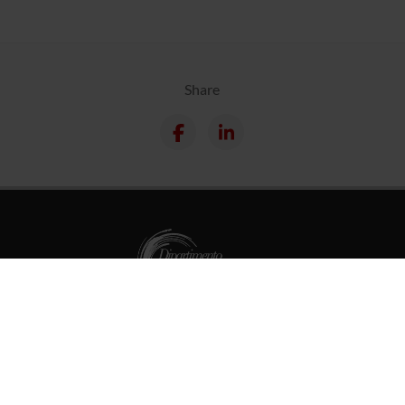
Share
PhD Programmes
Master and Post Lauream
Contact information