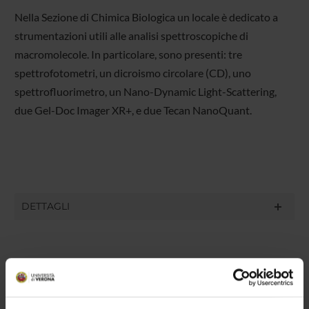
Nella Sezione di Chimica Biologica un locale è dedicato a
strumentazioni utili alle analisi spettroscopiche di
macromolecole. In particolare, sono presenti: tre
spettrofotometri, un dicroismo circolare (CD), uno
spettrofluorimetro, un Nano-Dynamic Light-Scattering,
due Gel-Doc Imager XR+, e due Tecan NanoQuant.
DETTAGLI
MEMBERS
3