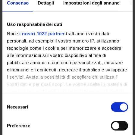
Consenso
Dettagli
Impostazioni degli annunci
In
ANNOUNCEMENTS
AVAILABLE DOCUMENTS
Uso responsabile dei dati
Noi e
i nostri 1022 partner
trattiamo i vostri dati
personali, ad esempio il vostro numero IP, utilizzando
tecnologie come i cookie per memorizzare e accedere
ORGANISATION
alle informazioni sul vostro dispositivo al fine di
pubblicare annunci e contenuti personalizzati, misurare
GOVERNANCE
gli annunci e i contenuti, ricercare il pubblico e sviluppare
i servizi. Avete la possibilità di scegliere chi utilizza i
COMMITTEES
vostri dati e per quali scopi. Le vostre scelte in materia di
DEPARTMENT ADMINISTRATION OFFICES
privacy sono applicabili solo su questa proprietà digitale
in cui avete effettuato le vostre scelte. È possibile
Selezione
STUDENT ADMINISTRATION OFFICES
modificare o revocare il proprio consenso in qualsiasi
Necessari
del
momento dalla Dichiarazione sui cookie o facendo clic
consenso
DEPARTMENT FACILITIES
sull'icona di attivazione della privacy.
Preferenze
LIBRARIES
Con il tuo consenso, vorremmo anche: