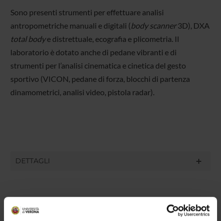
Sono presenti strumenti per effettuare analisi
antropometriche manuali e digitali (
body scanner
3D), DXA
total body
e distrettuale, ecografia e plicometria. Il
laboratorio è dotato anche di pedane vibranti e di
strumenti per l’analisi cinematica e cinetica del gesto
sportivo (VICON, pedane di forza, blocchi di partenza
dinamometrici, analisi video, pistola radar).
DETTAGLI