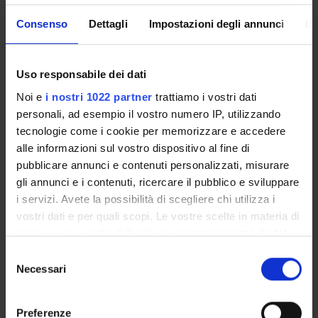
COMPONENTI
4
Consenso
Dettagli
Impostazioni degli annunci
In
AVVISI
DOCUMENTI DISPONIBILI
Uso responsabile dei dati
Noi e
i nostri 1022 partner
trattiamo i vostri dati
personali, ad esempio il vostro numero IP, utilizzando
tecnologie come i cookie per memorizzare e accedere
ORGANIZZAZIONE
alle informazioni sul vostro dispositivo al fine di
pubblicare annunci e contenuti personalizzati, misurare
GOVERNANCE
gli annunci e i contenuti, ricercare il pubblico e sviluppare
i servizi. Avete la possibilità di scegliere chi utilizza i
COMMISSIONI
vostri dati e per quali scopi. Le vostre scelte in materia di
privacy sono applicabili solo su questa proprietà digitale
UFFICI E STRUTTURE DI SERVIZIO
in cui avete effettuato le vostre scelte. È possibile
Selezione
SERVIZI DI SEGRETERIA STUDENTI
modificare o revocare il proprio consenso in qualsiasi
Necessari
del
momento dalla Dichiarazione sui cookie o facendo clic
consenso
STRUTTURE DEL DIPARTIMENTO
sull'icona di attivazione della privacy.
Preferenze