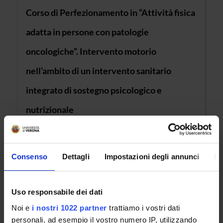
Corso di Perfezionamento in “Attività fisica
adatta in persone con patologie
oncologiche”. Intervento motorio
nell’ambito di un intervento sanitario
integrato di sostegno psicologico e
nutrizionale
Classe di appartenenza : CP - Classe per i Corsi
di Perfezionamento (Ateneo)
Consenso
Dettagli
Impostazioni degli annunci
In
Sede : Verona
Uso responsabile dei dati
Corso di Perfezionamento in Attività
Noi e
i nostri 1022 partner
trattiamo i vostri dati
motoria in gravidanza e post parto
personali, ad esempio il vostro numero IP, utilizzando