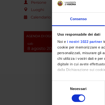
Persone
PROGET
Luoghi
TITOL
Calendario
Consenso
Creazi
Uso responsabile dei dati
AGENDA DI OGGI
NUMERO
Noi e
i nostri 1022 partner
t
sab
ANNO
cookie per memorizzare e acce
8 agosto 2026
personalizzati, misurare gli an
2009
chi utilizza i vostri dati e pe
digitale in cui avete effettua
dalla Dichiarazione sui cookie
Con il tuo consenso, vorrem
Selezione
raccogliere informazi
Necessari
del
Identificare il tuo di
consenso
digitali).