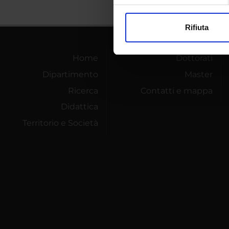
Approfondisci come vengono el
modificare o ritirare il tuo 
Rifiuta
Utilizziamo i cookie per perso
nostro traffico. Condividiamo 
Home
Dottorati
di analisi dei dati web, pubbl
Dipartimento
Master
che hanno raccolto dal tuo uti
Ricerca
Contatti e mappa
Didattica
Territorio e Società