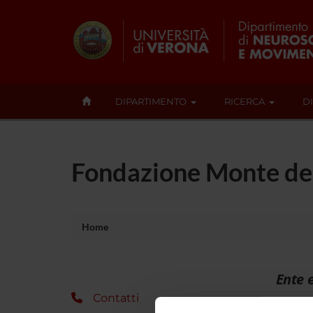
DIPARTIMENTO
RICERCA
D
Fondazione Monte dei
Home
Ente 
Contatti