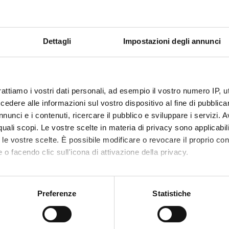
TI
O
Dettagli
Impostazioni degli annunci
one di Unità di Natural Food Discovery
 FINANZIAMENTI
rattiamo i vostri dati personali, ad esempio il vostro numero IP, 
NUMERO
dere alle informazioni sul vostro dispositivo al fine di pubblica
nunci e i contenuti, ricercare il pubblico e sviluppare i servizi. A
1
r quali scopi. Le vostre scelte in materia di privacy sono applicabi
to le vostre scelte. È possibile modificare o revocare il proprio 
 o facendo clic sull'icona di attivazione della privacy.
mo anche:
Condividi
oni sulla tua posizione geografica, con un'approssimazione di qu
Preferenze
Statistiche
spositivo, scansionandolo attivamente alla ricerca di caratteristich