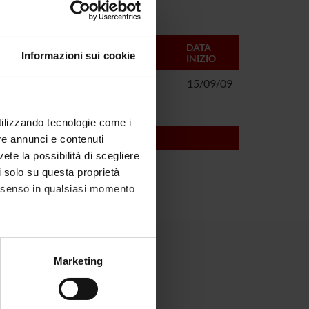
RESPONSABILI
DATA
Informazioni sui cookie
INIZIO
Andrea Sbarbati
15/09/09
utilizzando tecnologie come i
re annunci e contenuti
vete la possibilità di scegliere
li solo su questa proprietà
consenso in qualsiasi momento
alche metro,
Marketing
e specifiche (impronte