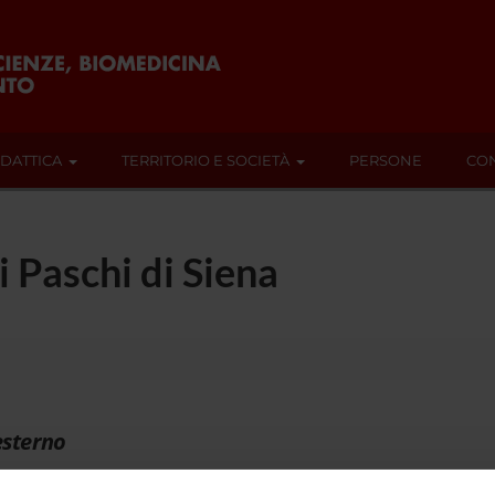
IDATTICA
TERRITORIO E SOCIETÀ
PERSONE
CON
 Paschi di Siena
esterno