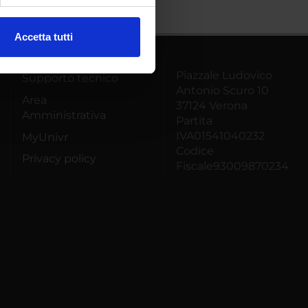
ezione dettagli
. Puoi
Accetta tutti
l media e per analizzare il
ostri partner che si occupano
Piazzale Ludovico
Supporto tecnico
azioni che hai fornito loro o
Antonio Scuro 10
Area
37124 Verona
Amministrativa
Partita
IVA01541040232
MyUnivr
Codice
Privacy policy
Fiscale93009870234