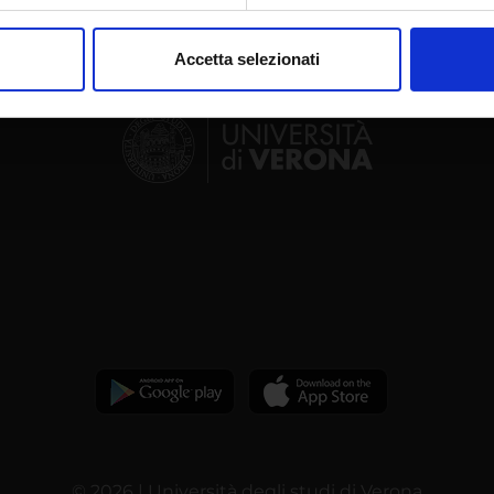
aborati i tuoi dati personali e imposta le tue preferenze nella
s
consenso in qualsiasi momento dalla Dichiarazione sui cookie.
Accetta selezionati
nalizzare contenuti ed annunci, per fornire funzionalità dei socia
inoltre informazioni sul modo in cui utilizzi il nostro sito con i n
icità e social media, i quali potrebbero combinarle con altre inform
lizzo dei loro servizi.
© 2026 | Università degli studi di Verona