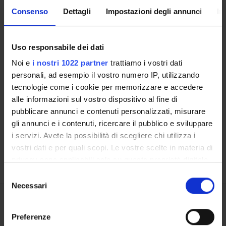
Ente esterno
Consenso
Dettagli
Impostazioni degli annunci
In
Uso responsabile dei dati
Noi e
i nostri 1022 partner
trattiamo i vostri dati
personali, ad esempio il vostro numero IP, utilizzando
Contatti
tecnologie come i cookie per memorizzare e accedere
Persone
alle informazioni sul vostro dispositivo al fine di
Luoghi
pubblicare annunci e contenuti personalizzati, misurare
gli annunci e i contenuti, ricercare il pubblico e sviluppare
Calendario
i servizi. Avete la possibilità di scegliere chi utilizza i
vostri dati e per quali scopi. Le vostre scelte in materia di
privacy sono applicabili solo su questa proprietà digitale
in cui avete effettuato le vostre scelte. È possibile
Selezione
modificare o revocare il proprio consenso in qualsiasi
Necessari
del
momento dalla Dichiarazione sui cookie o facendo clic
consenso
sull'icona di attivazione della privacy.
Condividi
Preferenze