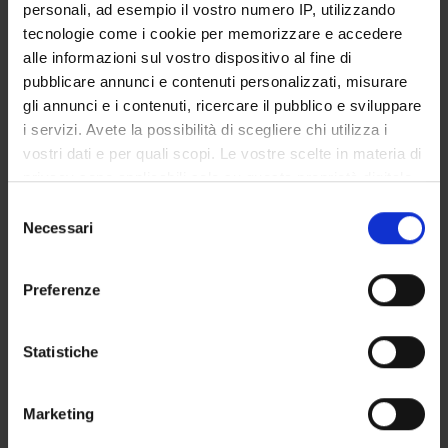
personali, ad esempio il vostro numero IP, utilizzando
tecnologie come i cookie per memorizzare e accedere
alle informazioni sul vostro dispositivo al fine di
pubblicare annunci e contenuti personalizzati, misurare
gli annunci e i contenuti, ricercare il pubblico e sviluppare
i servizi. Avete la possibilità di scegliere chi utilizza i
vostri dati e per quali scopi. Le vostre scelte in materia di
privacy sono applicabili solo su questa proprietà digitale
in cui avete effettuato le vostre scelte. È possibile
Selezione
modificare o revocare il proprio consenso in qualsiasi
Necessari
del
momento dalla Dichiarazione sui cookie o facendo clic
consenso
sull'icona di attivazione della privacy.
Preferenze
Con il tuo consenso, vorremmo anche:
raccogliere informazioni sulla tua posizione
Statistiche
geografica, con un'approssimazione di qualche
metro,
Marketing
Identificare il tuo dispositivo, scansionandolo
attivamente alla ricerca di caratteristiche specifiche