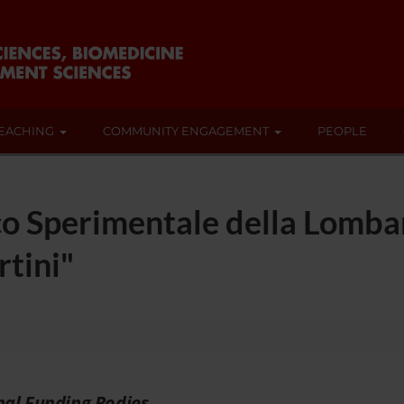
EACHING
COMMUNITY ENGAGEMENT
PEOPLE
ico Sperimentale della Lombar
tini"
nal Funding Bodies