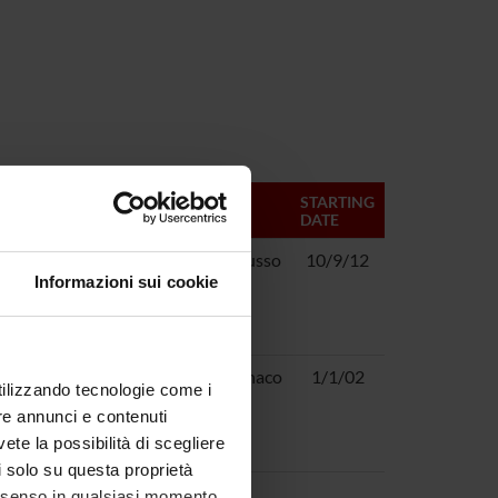
MANAGERS
STARTING
DATE
ino:
Gianluigi Zanusso
10/9/12
Informazioni sui cookie
a dei
i un parco
ino: osservazione
Salvatore Monaco
1/1/02
utilizzando tecnologie come i
cerca “in vivo”
re annunci e contenuti
ponibili per la
vete la possibilità di scegliere
li solo su questa proprietà
consenso in qualsiasi momento