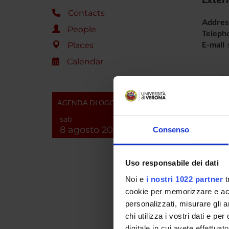
Contacts
Addres
People
Teleph
E-mail
s
Places
Calendar
PROJEC
TITLE
AGENDA DI OGGI
sab
Trasmi
8 agosto 2026
Consenso
osserv
ceppi,
campio
Uso responsabile dei dati
Trasmi
Noi e
i nostri 1022 partner
t
clinica
cookie per memorizzare e acce
della 
personalizzati, misurare gli an
ricerc
chi utilizza i vostri dati e pe
digitale in cui avete effettua