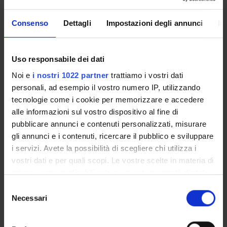
Tecnico-Amministrativo (Dipartimento Diagnostica e Sanità
Pubblica)
Consenso
Dettagli
Impostazioni degli annunci
In
COMPETENZE
Uso responsabile dei dati
Noi e
i nostri 1022 partner
trattiamo i vostri dati
PROGETTI
personali, ad esempio il vostro numero IP, utilizzando
tecnologie come i cookie per memorizzare e accedere
alle informazioni sul vostro dispositivo al fine di
pubblicare annunci e contenuti personalizzati, misurare
ATTIVITÀ
gli annunci e i contenuti, ricercare il pubblico e sviluppare
i servizi. Avete la possibilità di scegliere chi utilizza i
GRUPPI DI RICERCA
vostri dati e per quali scopi. Le vostre scelte in materia di
privacy sono applicabili solo su questa proprietà digitale
SEZIONI
in cui avete effettuato le vostre scelte. È possibile
Selezione
modificare o revocare il proprio consenso in qualsiasi
Necessari
del
DOTTORATI DI RICERCA
momento dalla Dichiarazione sui cookie o facendo clic
consenso
sull'icona di attivazione della privacy.