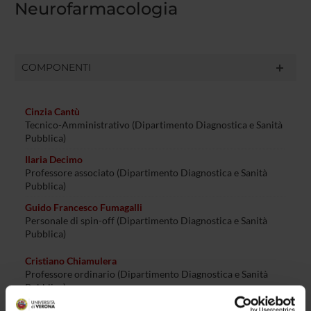
Neurofarmacologia
COMPONENTI
Cinzia Cantù
Tecnico-Amministrativo (Dipartimento Diagnostica e Sanità
Pubblica)
Ilaria Decimo
Professore associato (Dipartimento Diagnostica e Sanità
Pubblica)
Guido Francesco Fumagalli
Personale di spin-off (Dipartimento Diagnostica e Sanità
Pubblica)
Cristiano Chiamulera
Professore ordinario (Dipartimento Diagnostica e Sanità
Pubblica)
Marzia Di Chio