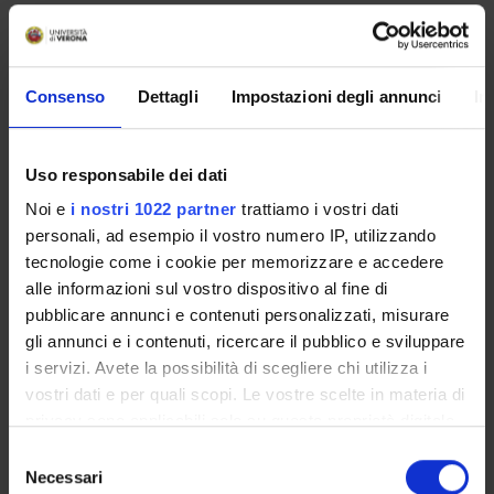
Raffaella Mariotti
Professore associato
Paolo Fabene
Consenso
Dettagli
Impostazioni degli annunci
In
Professore ordinario (Dipartimento Ingegneria per la
medicina di innovazione)
Uso responsabile dei dati
Noi e
i nostri 1022 partner
trattiamo i vostri dati
COMPETENZE
personali, ad esempio il vostro numero IP, utilizzando
tecnologie come i cookie per memorizzare e accedere
PROGETTI
alle informazioni sul vostro dispositivo al fine di
pubblicare annunci e contenuti personalizzati, misurare
gli annunci e i contenuti, ricercare il pubblico e sviluppare
i servizi. Avete la possibilità di scegliere chi utilizza i
ATTIVITÀ
vostri dati e per quali scopi. Le vostre scelte in materia di
privacy sono applicabili solo su questa proprietà digitale
GRUPPI DI RICERCA
in cui avete effettuato le vostre scelte. È possibile
Selezione
modificare o revocare il proprio consenso in qualsiasi
Necessari
del
Antropometria e composizione corporea