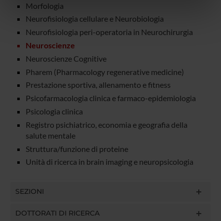
Morfologia
nostri partner che si occupano di analisi dei dati web,
Neurofisiologia cellulare e Neurobiologia
pubblicità e social media, i quali potrebbero combinarle
Neurofisiologia peri-operatoria in Neurochirurgia
con altre informazioni che hai fornito loro o che hanno
Neuroscienze
raccolto dal tuo utilizzo dei loro servizi.
Neuroscienze Cognitive
Pharem (Pharmacology regenerative medicine)
Prestazione sportiva, allenamento e fitness
Psicofarmacologia clinica e farmaco-epidemiologia
Psicologia clinica
Registro psichiatrico, economia e geografia della
salute mentale
Struttura/funzione di proteine
Unità di ricerca in brain imaging e neuropsicologia
SEZIONI
DOTTORATI DI RICERCA