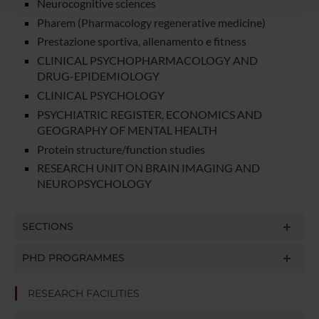
con altre informazioni che hai fornito loro o che hanno
Neurocognitive sciences
raccolto dal tuo utilizzo dei loro servizi.
Pharem (Pharmacology regenerative medicine)
Prestazione sportiva, allenamento e fitness
CLINICAL PSYCHOPHARMACOLOGY AND
DRUG-EPIDEMIOLOGY
CLINICAL PSYCHOLOGY
PSYCHIATRIC REGISTER, ECONOMICS AND
GEOGRAPHY OF MENTAL HEALTH
Protein structure/function studies
RESEARCH UNIT ON BRAIN IMAGING AND
NEUROPSYCHOLOGY
SECTIONS
PHD PROGRAMMES
RESEARCH FACILITIES