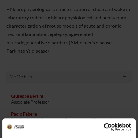
• Neurophysiological characterization of sleep and wake in
laboratory rodents • Neurophysiological and behavioural
characterization of mouse models of acute and chronic
neuroinflammation, epilepsy, age-related
neurodegenerative disorders (Alzheimer’s disease,
Parkinson’s disease)
MEMBERS
Giuseppe Bertini
Associate Professor
Paolo Fabene
Full Professor (Department Department of Engineering for
Innovation Medicine)