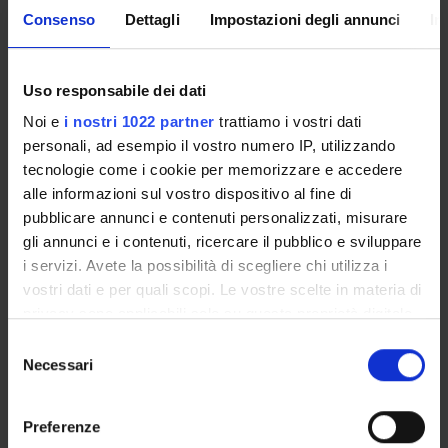
Consenso
Dettagli
Impostazioni degli annunci
In
RESEARCH INTERESTS
PROJECTS
Uso responsabile dei dati
Noi e
i nostri 1022 partner
trattiamo i vostri dati
LABORATORIES AND RESEARCH CENTRES
personali, ad esempio il vostro numero IP, utilizzando
tecnologie come i cookie per memorizzare e accedere
alle informazioni sul vostro dispositivo al fine di
pubblicare annunci e contenuti personalizzati, misurare
ACTIVITIES
gli annunci e i contenuti, ricercare il pubblico e sviluppare
i servizi. Avete la possibilità di scegliere chi utilizza i
RESEARCH GROUPS
vostri dati e per quali scopi. Le vostre scelte in materia di
privacy sono applicabili solo su questa proprietà digitale
Anthropometry and body composition
in cui avete effettuato le vostre scelte. È possibile
Selezione
Attività fisica e salute
modificare o revocare il proprio consenso in qualsiasi
Necessari
del
Cellular Biochemistry
momento dalla Dichiarazione sui cookie o facendo clic
consenso
Applied and experimental biology
sull'icona di attivazione della privacy.
Preferenze
Biologia molecolare