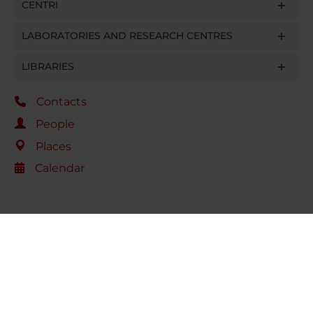
CENTRI
LABORATORIES AND RESEARCH CENTRES
LIBRARIES
Contacts
People
Places
Calendar
Share