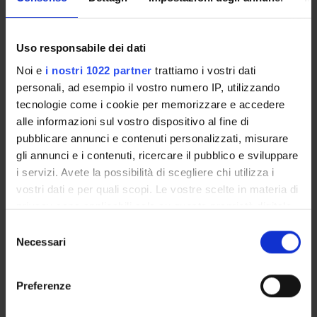
conviviali e associativi.
Benvenuti a Verona!
Uso responsabile dei dati
Noi e
i nostri 1022 partner
trattiamo i vostri dati
Con amicizia.
personali, ad esempio il vostro numero IP, utilizzando
tecnologie come i cookie per memorizzare e accedere
Nicola Maffulli
alle informazioni sul vostro dispositivo al fine di
Presidente I.S.Mu.L.T.
pubblicare annunci e contenuti personalizzati, misurare
gli annunci e i contenuti, ricercare il pubblico e sviluppare
i servizi. Avete la possibilità di scegliere chi utilizza i
ALLEGATI
vostri dati e per quali scopi. Le vostre scelte in materia di
Programma preliminare
(pdf, it, 1807 KB, 18/11/19)
privacy sono applicabili solo su questa proprietà digitale
in cui avete effettuato le vostre scelte. È possibile
Selezione
modificare o revocare il proprio consenso in qualsiasi
Necessari
del
momento dalla Dichiarazione sui cookie o facendo clic
consenso
Referente
sull'icona di attivazione della privacy.
Nicola Smania
Preferenze
Dipartimento
Con il tuo consenso, vorremmo anche: