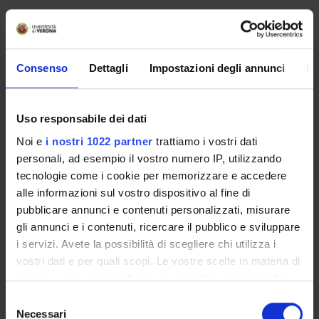
Referente
Michele Tinazzi
Consenso
Dettagli
Impostazioni degli annunci
In
Partecipante
Elena Antelmi
-
Ilaria Antonella Di Vico
-
Marialuisa Gandolfi
-
Stefano Tamburin
-
Michele Tinazzi
Uso responsabile dei dati
Dipartimento
Noi e
i nostri 1022 partner
trattiamo i vostri dati
Neuroscienze, Biomedicina e Movimento
personali, ad esempio il vostro numero IP, utilizzando
tecnologie come i cookie per memorizzare e accedere
alle informazioni sul vostro dispositivo al fine di
pubblicare annunci e contenuti personalizzati, misurare
gli annunci e i contenuti, ricercare il pubblico e sviluppare
ORGANIZZAZIONE
i servizi. Avete la possibilità di scegliere chi utilizza i
GOVERNANCE
vostri dati e per quali scopi. Le vostre scelte in materia di
privacy sono applicabili solo su questa proprietà digitale
COMMISSIONI
in cui avete effettuato le vostre scelte. È possibile
Selezione
modificare o revocare il proprio consenso in qualsiasi
Necessari
del