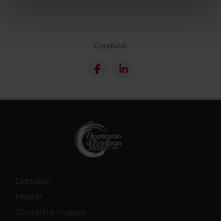
informazioni sul modo in cui utilizzi il nostro sito con i
nostri partner che si occupano di analisi dei dati web,
pubblicità e social media, i quali potrebbero combinarle
con altre informazioni che hai fornito loro o che hanno
Condividi
raccolto dal tuo utilizzo dei loro servizi.
Dottorati
Master
Contatti e mappa