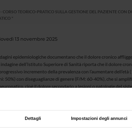
 CORSO TEORICO-PRATICO SULLA GESTIONE DEL PAZIENTE CON D
TICO "
iovedì 13 novembre 2025
ndagini epidemiologiche documentano che il dolore cronico affligg
indagine dell’Istituto Superiore di Sanità riporta che il dolore cronic
progressivo incremento della prevalenza con l’aumentare dell’età 
i: 50%) con diseguaglianze di genere (F/M: 60-40%), che si amplifican
europatico, cioè il dolore secondario a lesioni o patologie del sist
 epidemiologico, coinvolgendo circa il 7-8% della popolazione. N
, traumatiche e post-chirurgiche, radicolopatie secondarie a spondi
emino, polineuropatie dolorose, come la neuropatia diabetica, patol
scono le cause principali di dolore neuropatico.
Dettagli
Impostazioni degli annunci