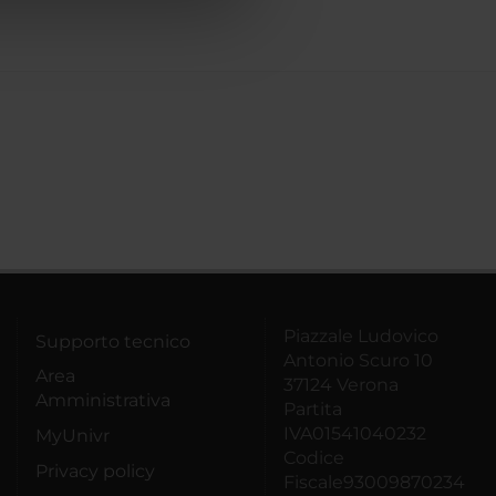
Piazzale Ludovico
Supporto tecnico
Antonio Scuro 10
Area
37124 Verona
Amministrativa
Partita
IVA01541040232
MyUnivr
Codice
Privacy policy
Fiscale93009870234