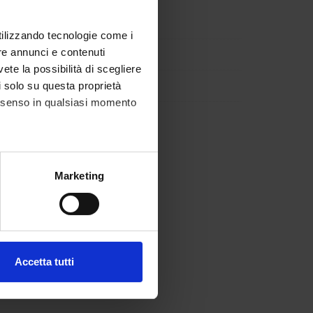
utilizzando tecnologie come i
re annunci e contenuti
vete la possibilità di scegliere
li solo su questa proprietà
consenso in qualsiasi momento
alche metro,
Marketing
e specifiche (impronte
ezione dettagli
. Puoi
Accetta tutti
l media e per analizzare il
ostri partner che si occupano
azioni che hai fornito loro o