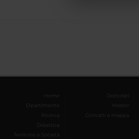
che hanno raccolto dal tuo uti
Home
Dottorati
Dipartimento
Master
Ricerca
Contatti e mappa
Didattica
Territorio e Società