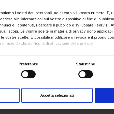
nte
Stefano Tamburin
rattiamo i vostri dati personali, ad esempio il vostro numero IP, 
ipante
Enrico Polati
dere alle informazioni sul vostro dispositivo al fine di pubblica
nunci e i contenuti, ricercare il pubblico e sviluppare i servizi. A
imento
Neuroscienze, Biomedicina e Movimento
r quali scopi. Le vostre scelte in materia di privacy sono applicabi
to le vostre scelte. È possibile modificare o revocare il proprio 
 o facendo clic sull'icona di attivazione della privacy.
mo anche:
oni sulla tua posizione geografica, con un'approssimazione di qu
Preferenze
Statistiche
spositivo, scansionandolo attivamente alla ricerca di caratteristich
aborati i tuoi dati personali e imposta le tue preferenze nella
s
consenso in qualsiasi momento dalla Dichiarazione sui cookie.
Accetta selezionati
nalizzare contenuti ed annunci, per fornire funzionalità dei socia
inoltre informazioni sul modo in cui utilizzi il nostro sito con i n
icità e social media, i quali potrebbero combinarle con altre inform