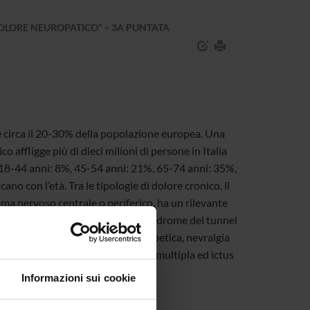
OLORE NEUROPATICO” – 3A PUNTATA
e circa il 20-30% della popolazione europea. Una
o affligge più di dieci milioni di persone in Italia
(18-44 anni: 8%, 45-54 anni: 21%, 65-74 anni: 35%,
o con l’età. Tra le tipologie di dolore cronico, il
ema nervoso centrale o periferico, ha un rilevante
europatie compressive, come la sindrome del tunnel
lodiscoartrosi, nevralgia post-erpetica, nevralgia
ogie del midollo spinale,sclerosi multipla ed ictus
Informazioni sui cookie