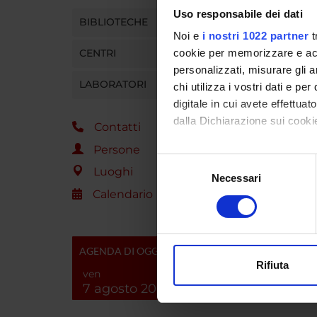
Uso responsabile dei dati
Refere
BIBLIOTECHE
Noi e
i nostri 1022 partner
t
Partec
CENTRI
cookie per memorizzare e acce
personalizzati, misurare gli an
Dipart
LABORATORI
chi utilizza i vostri dati e pe
digitale in cui avete effettua
dalla Dichiarazione sui cookie
Contatti
Persone
Con il tuo consenso, vorrem
Selezione
Luoghi
raccogliere informazi
Necessari
del
Identificare il tuo di
Calendario
consenso
digitali).
Approfondisci come vengono el
modificare o ritirare il tuo 
AGENDA DI OGGI
Rifiuta
ven
Utilizziamo i cookie per perso
7 agosto 2026
nostro traffico. Condividiamo 
di analisi dei dati web, pubbl