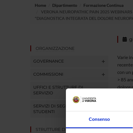
Home
Dipartimento
Formazione Continua
VERONA NEUROPATHIC PAIN 2025 WEBINARS -
"DIAGNOSTICA INTEGRATA DEL DOLORE NEUROPA
g
ORGANIZZAZIONE
Varie i
GOVERNANCE
recente 
con un 
COMMISSIONI
> 85 ann
dolore n
UFFICI E STRUTTURE DI
SERVIZIO
impatto
carpale
SERVIZI DI SEGRETERIA
del trig
STUDENTI
costitui
Consenso
STRUTTURE DEL DIPARTIMENTO