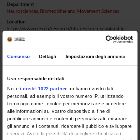
Department
Neurosciences, Biomedicine and Movement Sciences
Location
https://www.cies.ch/research/fifa-research-scholarship
Number of days
365
Goals
Consenso
Dettagli
Impostazioni degli annunci
In
I modelli tradizionali di prevenzione degli infortuni si sono
concentrati sui fattori di rischio biomeccanici, trascurando
le dimensioni fisiologiche e psicologiche. Questo progetto
Uso responsabile dei dati
colma tale lacuna attuando la prima indagine su larga scala,
Noi e
i nostri 1022 partner
trattiamo i vostri dati
multidimensionale che integra analisi biomeccanica, salute
personali, ad esempio il vostro numero IP, utilizzando
del pavimento pelvico, variabili legate al ciclo mestruale,
tecnologie come i cookie per memorizzare e accedere
profilazione psicologica, sorveglianza prospettica degli
alle informazioni sul vostro dispositivo al fine di
infortuni nel calcio femminile d'élite e giovanile in Italia.
pubblicare annunci e contenuti personalizzati, misurare
Addressees
gli annunci e i contenuti, ricercare il pubblico e sviluppare
Professionisti/Professioniste
i servizi. Avete la possibilità di scegliere chi utilizza i
Prevalent Category