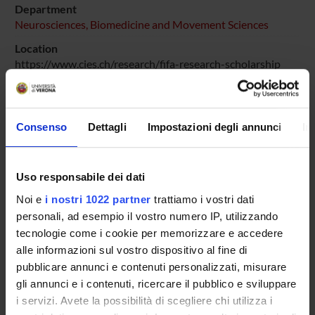
Department
Neurosciences, Biomedicine and Movement Sciences
Location
https://www.cies.ch/research/fifa-research-scholarship
Number of days
365
Goals
Consenso
Dettagli
Impostazioni degli annunci
In
I modelli tradizionali di prevenzione degli infortuni si sono
concentrati sui fattori di rischio biomeccanici, trascurando
le dimensioni fisiologiche e psicologiche. Questo progetto
Uso responsabile dei dati
colma tale lacuna attuando la prima indagine su larga scala,
Noi e
i nostri 1022 partner
trattiamo i vostri dati
multidimensionale che integra analisi biomeccanica, salute
personali, ad esempio il vostro numero IP, utilizzando
del pavimento pelvico, variabili legate al ciclo mestruale,
tecnologie come i cookie per memorizzare e accedere
profilazione psicologica, sorveglianza prospettica degli
alle informazioni sul vostro dispositivo al fine di
infortuni nel calcio femminile d'élite e giovanile in Italia.
pubblicare annunci e contenuti personalizzati, misurare
Addressees
gli annunci e i contenuti, ricercare il pubblico e sviluppare
Professionisti/Professioniste
i servizi. Avete la possibilità di scegliere chi utilizza i
Prevalent Category