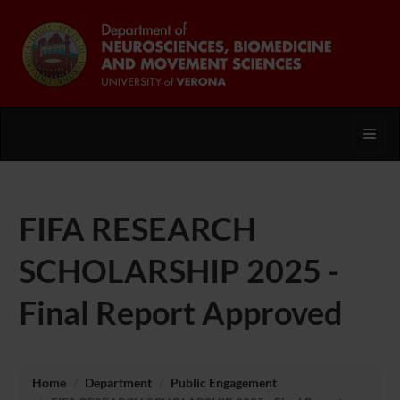
Toggl
FIFA RESEARCH
SCHOLARSHIP 2025 -
Final Report Approved
Home
Department
Public Engagement