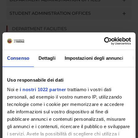
STUDENT ADMINISTRATION OFFICES
DEPARTMENT FACILITIES
LIBRARIES
CENTRI
Consenso
Dettagli
Impostazioni degli annunci
In
LABORATORIES AND RESEARCH CENTRES
Uso responsabile dei dati
Contacts
Noi e
i nostri 1022 partner
trattiamo i vostri dati
People
personali, ad esempio il vostro numero IP, utilizzando
Places
tecnologie come i cookie per memorizzare e accedere
alle informazioni sul vostro dispositivo al fine di
Calendar
pubblicare annunci e contenuti personalizzati, misurare
gli annunci e i contenuti, ricercare il pubblico e sviluppare
i servizi. Avete la possibilità di scegliere chi utilizza i